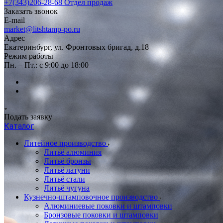
+7(343)206-28-68
Отдел продаж
Заказать звонок
E-mail
market@litshtamp-po.ru
Адрес
Екатеринбург, ул. Фронтовых бригад, д.18
Режим работы
Пн. – Пт.: с 9:00 до 18:00
Подать заявку
Каталог
Литейное производство
Литьё алюминия
Литьё бронзы
Литьё латуни
Литьё стали
Литьё чугуна
Кузнечно-штамповочное производство
Алюминиевые поковки и штамповки
Бронзовые поковки и штамповки