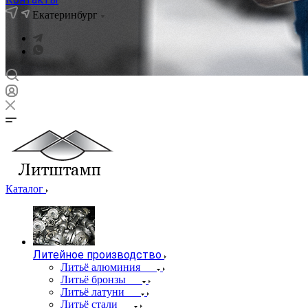
Екатеринбург
Каталог
Литейное производство
Литьё алюминия
Литьё бронзы
Литьё латуни
Литьё стали