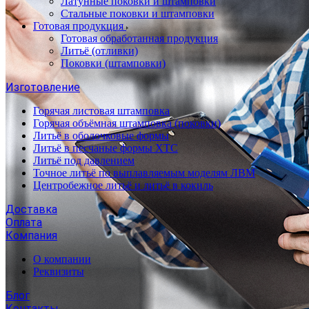
Латунные поковки и штамповки
Стальные поковки и штамповки
Готовая продукция
Готовая обработанная продукция
Литьё (отливки)
Поковки (штамповки)
Изготовление
Горячая листовая штамповка
Горячая объёмная штамповка (поковки)
Литьё в оболочковые формы
Литьё в песчаные формы ХТС
Литьё под давлением
Точное литьё по выплавляемым моделям ЛВМ
Центробежное литьё и литьё в кокиль
Доставка
Оплата
Компания
О компании
Реквизиты
Блог
Контакты