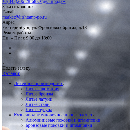
+7(343)206-28-68
Отдел продаж
Заказать звонок
E-mail
market@litshtamp-po.ru
Адрес
Екатеринбург, ул. Фронтовых бригад, д.18
Режим работы
Пн. – Пт.: с 9:00 до 18:00
Подать заявку
Каталог
Литейное производство
Литьё алюминия
Литьё бронзы
Литьё латуни
Литьё стали
Литьё чугуна
Кузнечно-штамповочное производство
Алюминиевые поковки и штамповки
Бронзовые поковки и штамповки