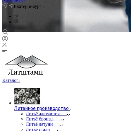
Екатеринбург
Каталог
Литейное производство
Литьё алюминия
Литьё бронзы
Литьё латуни
Литьё стали