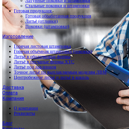
Латунные поковки и штамповки
Стальные поковки и штамповки
Готовая продукция
Готовая обработанная продукция
Литьё (отливки)
Поковки (штамповки)
Изготовление
Горячая листовая штамповка
Горячая объёмная штамповка (поковки)
Литьё в оболочковые формы
Литьё в песчаные формы ХТС
Литьё под давлением
Точное литьё по выплавляемым моделям ЛВМ
Центробежное литьё и литьё в кокиль
Доставка
Оплата
Компания
О компании
Реквизиты
Блог
Контакты