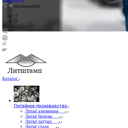
Екатеринбург
Каталог
Литейное производство
Литьё алюминия
Литьё бронзы
Литьё латуни
Литьё стали