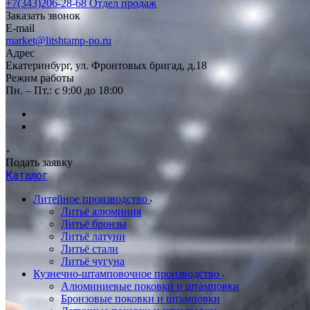
+7(343)206-28-68
Отдел продаж
Заказать звонок
E-mail
market@litshtamp-po.ru
Адрес
Екатеринбург, ул. Фронтовых бригад, д.18
Режим работы
Пн. – Пт.: с 9:00 до 18:00
Подать заявку
Каталог
Литейное производство
Литьё алюминия
Литьё бронзы
Литьё латуни
Литьё стали
Литьё чугуна
Кузнечно-штамповочное производство
Алюминиевые поковки и штамповки
Бронзовые поковки и штамповки