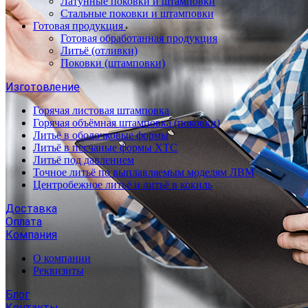
Латунные поковки и штамповки
Стальные поковки и штамповки
Готовая продукция
Готовая обработанная продукция
Литьё (отливки)
Поковки (штамповки)
Изготовление
Горячая листовая штамповка
Горячая объёмная штамповка (поковки)
Литьё в оболочковые формы
Литьё в песчаные формы ХТС
Литьё под давлением
Точное литьё по выплавляемым моделям ЛВМ
Центробежное литьё и литьё в кокиль
Доставка
Оплата
Компания
О компании
Реквизиты
Блог
Контакты