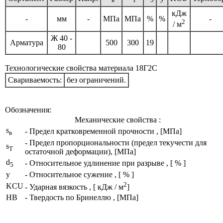
кДж
-
мм
-
МПа
МПа
%
%
-
2
/ м
Ж 40 -
Арматура
500
300
19
80
Технологические свойства материала 18Г2С
Свариваемость:
без ограничений.
Обозначения:
Механические свойства :
s
- Предел кратковременной прочности , [МПа]
в
- Предел пропорциональности (предел текучести для
s
T
остаточной деформации), [МПа]
d
- Относительное удлинение при разрыве , [ % ]
5
y
- Относительное сужение , [ % ]
2
KCU
- Ударная вязкость , [ кДж / м
]
HB
- Твердость по Бринеллю , [МПа]