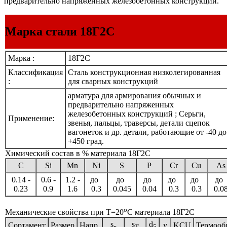
предварительно напряженных железобетонных конструкций.
Марка стали 18Г2С
Марка :
18Г2С
Классификация
Сталь конструкционная низколегированная
:
для сварных конструкций
арматура для армирования обычных и
предварительно напряженных
железобетонных конструкций ; Серьги,
Применение:
звенья, пальцы, траверсы, детали сцепок
вагонеток и др. детали, работающие от -40 до
+450 град.
Химический состав в % материала 18Г2С
C
Si
Mn
Ni
S
P
Cr
Cu
As
0.14 -
0.6 -
1.2 -
до
до
до
до
до
до
0.23
0.9
1.6
0.3
0.045
0.04
0.3
0.3
0.0
o
Механические свойства при Т=20
С материала 18Г2С
s
s
d
Сортамент
Размер
Напр.
y
KCU
Термооб
в
T
5