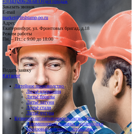
+7(343)206-28-68
Отдел продаж
Заказать звонок
E-mail
market@litshtamp-po.ru
Адрес
Екатеринбург, ул. Фронтовых бригад, д.18
Режим работы
Пн. – Пт.: с 9:00 до 18:00
Подать заявку
Каталог
Литейное производство
Литьё алюминия
Литьё бронзы
Литьё латуни
Литьё стали
Литьё чугуна
Кузнечно-штамповочное производство
Алюминиевые поковки и штамповки
Бронзовые поковки и штамповки