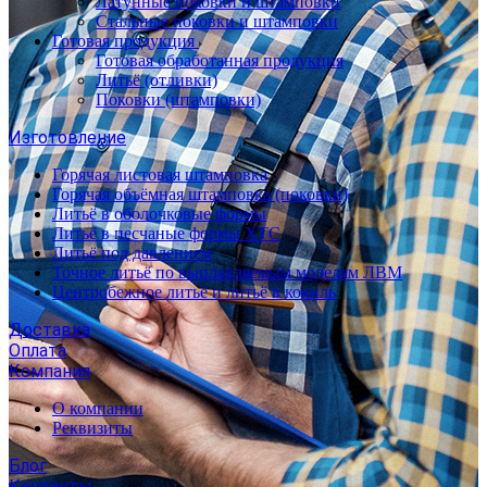
Латунные поковки и штамповки
Стальные поковки и штамповки
Готовая продукция
Готовая обработанная продукция
Литьё (отливки)
Поковки (штамповки)
Изготовление
Горячая листовая штамповка
Горячая объёмная штамповка (поковки)
Литьё в оболочковые формы
Литьё в песчаные формы ХТС
Литьё под давлением
Точное литьё по выплавляемым моделям ЛВМ
Центробежное литьё и литьё в кокиль
Доставка
Оплата
Компания
О компании
Реквизиты
Блог
Контакты