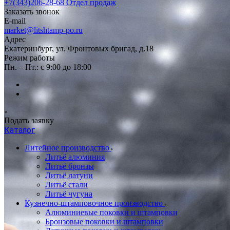
+7(343)206-28-68
Отдел продаж
Заказать звонок
E-mail
market@litshtamp-po.ru
Адрес
Екатеринбург, ул. Фронтовых бригад, д.18
Режим работы
Пн. – Пт.: с 9:00 до 18:00
Подать заявку
Каталог
Литейное производство
Литьё алюминия
Литьё бронзы
Литьё латуни
Литьё стали
Литьё чугуна
Кузнечно-штамповочное производство
Алюминиевые поковки и штамповки
Бронзовые поковки и штамповки