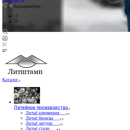
Екатеринбург
Каталог
Литейное производство
Литьё алюминия
Литьё бронзы
Литьё латуни
Литьё стали