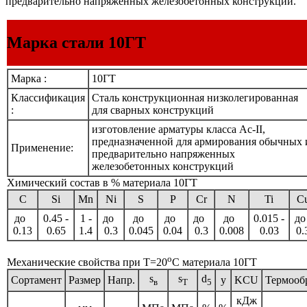
предварительно напряженных железобетонных конструкций.
Марка стали 10ГТ
Марка :
10ГТ
Классификация
Сталь конструкционная низколегированная
:
для сварных конструкций
изготовление арматуры класса Аc-II,
предназначенной для армирования обычных 
Применение:
предварительно напряженных
железобетонных конструкций
Химический состав в % материала 10ГТ
C
Si
Mn
Ni
S
P
Cr
N
Ti
C
до
0.45 -
1 -
до
до
до
до
до
0.015 -
д
0.13
0.65
1.4
0.3
0.045
0.04
0.3
0.008
0.03
0.
o
Механические свойства при Т=20
С материала 10ГТ
s
s
d
Сортамент
Размер
Напр.
y
KCU
Термооб
в
T
5
кДж