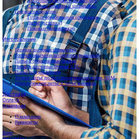
Латунные поковки и штамповки
Стальные поковки и штамповки
Готовая продукция
Готовая обработанная продукция
Литьё (отливки)
Поковки (штамповки)
Изготовление
Горячая листовая штамповка
Горячая объёмная штамповка (поковки)
Литьё в оболочковые формы
Литьё в песчаные формы ХТС
Литьё под давлением
Точное литьё по выплавляемым моделям ЛВМ
Центробежное литьё и литьё в кокиль
Доставка
Оплата
Компания
О компании
Реквизиты
Блог
Контакты