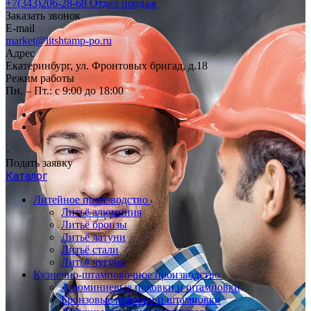
+7(343)206-28-68
Отдел продаж
Заказать звонок
E-mail
market@litshtamp-po.ru
Адрес
Екатеринбург, ул. Фронтовых бригад, д.18
Режим работы
Пн. – Пт.: с 9:00 до 18:00
Подать заявку
Каталог
Литейное производство
Литьё алюминия
Литьё бронзы
Литьё латуни
Литьё стали
Литьё чугуна
Кузнечно-штамповочное производство
Алюминиевые поковки и штамповки
Бронзовые поковки и штамповки