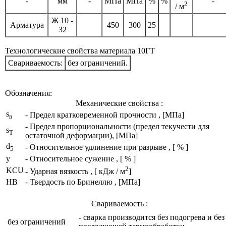
-
мм
-
МПа
МПа
%
%
-
2
/ м
Ж 10 -
Арматура
450
300
25
32
Технологические свойства материала 10ГТ
Свариваемость:
без ограничений.
Обозначения:
Механические свойства :
s
- Предел кратковременной прочности , [МПа]
в
- Предел пропорциональности (предел текучести для
s
T
остаточной деформации), [МПа]
d
- Относительное удлинение при разрыве , [ % ]
5
y
- Относительное сужение , [ % ]
2
KCU
- Ударная вязкость , [ кДж / м
]
HB
- Твердость по Бринеллю , [МПа]
Свариваемость :
- сварка производится без подогрева и без
без ограничений