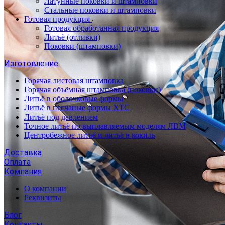
Латунные поковки и штамповки
Стальные поковки и штамповки
Готовая продукция
Готовая обработанная продукция
Литьё (отливки)
Поковки (штамповки)
Изготовление
Горячая листовая штамповка
Горячая объёмная штамповка (поковки)
Литьё в оболочковые формы
Литьё в песчаные формы ХТС
Литьё под давлением
Точное литьё по выплавляемым моделям ЛВМ
Центробежное литьё и литьё в кокиль
Доставка
Оплата
Компания
О компании
Реквизиты
Блог
Контакты