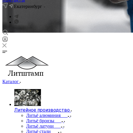
Екатеринбург
Каталог
Литейное производство
Литьё алюминия
Литьё бронзы
Литьё латуни
Литьё стали