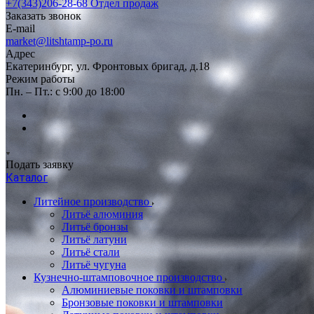
+7(343)206-28-68
Отдел продаж
Заказать звонок
E-mail
market@litshtamp-po.ru
Адрес
Екатеринбург, ул. Фронтовых бригад, д.18
Режим работы
Пн. – Пт.: с 9:00 до 18:00
Подать заявку
Каталог
Литейное производство
Литьё алюминия
Литьё бронзы
Литьё латуни
Литьё стали
Литьё чугуна
Кузнечно-штамповочное производство
Алюминиевые поковки и штамповки
Бронзовые поковки и штамповки