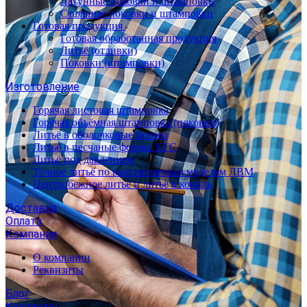
Латунные поковки и штамповки
Стальные поковки и штамповки
Готовая продукция
Готовая обработанная продукция
Литьё (отливки)
Поковки (штамповки)
Изготовление
Горячая листовая штамповка
Горячая объёмная штамповка (поковки)
Литьё в оболочковые формы
Литьё в песчаные формы ХТС
Литьё под давлением
Точное литьё по выплавляемым моделям ЛВМ
Центробежное литьё и литьё в кокиль
Доставка
Оплата
Компания
О компании
Реквизиты
Блог
Контакты