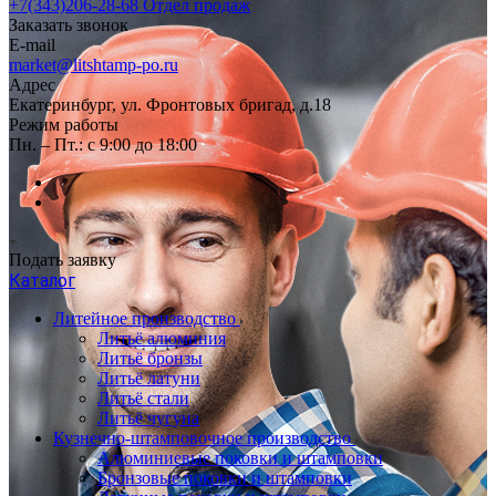
+7(343)206-28-68
Отдел продаж
Заказать звонок
E-mail
market@litshtamp-po.ru
Адрес
Екатеринбург, ул. Фронтовых бригад, д.18
Режим работы
Пн. – Пт.: с 9:00 до 18:00
Подать заявку
Каталог
Литейное производство
Литьё алюминия
Литьё бронзы
Литьё латуни
Литьё стали
Литьё чугуна
Кузнечно-штамповочное производство
Алюминиевые поковки и штамповки
Бронзовые поковки и штамповки