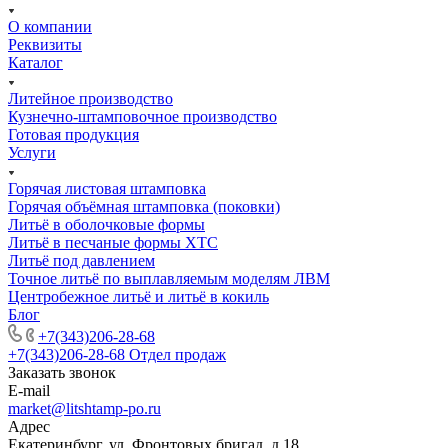
О компании
Реквизиты
Каталог
Литейное производство
Кузнечно-штамповочное производство
Готовая продукция
Услуги
Горячая листовая штамповка
Горячая объёмная штамповка (поковки)
Литьё в оболочковые формы
Литьё в песчаные формы ХТС
Литьё под давлением
Точное литьё по выплавляемым моделям ЛВМ
Центробежное литьё и литьё в кокиль
Блог
+7(343)206-28-68
+7(343)206-28-68
Отдел продаж
Заказать звонок
E-mail
market@litshtamp-po.ru
Адрес
Екатеринбург, ул. Фронтовых бригад, д.18