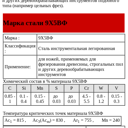
и других деревообрабатывающих инструментов подобного
типа (например цельных фрез).
Марка стали 9Х5ВФ
Марка :
9Х5ВФ
Классификация
Сталь инструментальная легированная
:
для ножей, применяемых для
фрезерования древесины, строгальных пил
Применение:
и других деревообрабатывающих
инструментов
Химический состав в % материала 9Х5ВФ
C
Si
Mn
S
P
Cr
W
V
0.85 -
0.1 -
0.15 -
до
до
4.5 -
0.8 -
0.15 -
1
0.4
0.45
0.03
0.03
5.5
1.2
0.3
Температура критических точек материала 9Х5ВФ
Ac
= 815 , Ac
(Ac
) = 830 , Ar
= 755 , Mn = 240
1
3
m
1