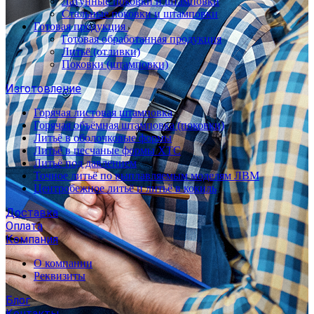
Латунные поковки и штамповки
Стальные поковки и штамповки
Готовая продукция
Готовая обработанная продукция
Литьё (отливки)
Поковки (штамповки)
Изготовление
Горячая листовая штамповка
Горячая объёмная штамповка (поковки)
Литьё в оболочковые формы
Литьё в песчаные формы ХТС
Литьё под давлением
Точное литьё по выплавляемым моделям ЛВМ
Центробежное литьё и литьё в кокиль
Доставка
Оплата
Компания
О компании
Реквизиты
Блог
Контакты