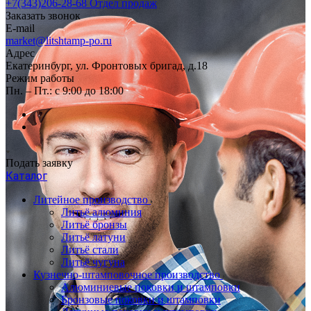
+7(343)206-28-68
Отдел продаж
Заказать звонок
E-mail
market@litshtamp-po.ru
Адрес
Екатеринбург, ул. Фронтовых бригад, д.18
Режим работы
Пн. – Пт.: с 9:00 до 18:00
Подать заявку
Каталог
Литейное производство
Литьё алюминия
Литьё бронзы
Литьё латуни
Литьё стали
Литьё чугуна
Кузнечно-штамповочное производство
Алюминиевые поковки и штамповки
Бронзовые поковки и штамповки