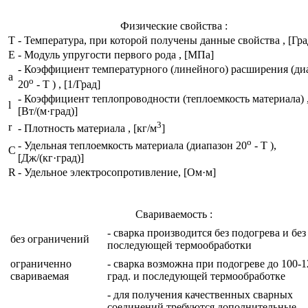
Физические свойства :
T
- Температура, при которой получены данные свойства , [Гра
E
- Модуль упругости первого рода , [МПа]
- Коэффициент температурного (линейного) расширения (ди
a
o
20
- T ) , [1/Град]
- Коэффициент теплопроводности (теплоемкость материала) 
l
[Вт/(м·град)]
3
r
- Плотность материала , [кг/м
]
o
- Удельная теплоемкость материала (диапазон 20
- T ),
C
[Дж/(кг·град)]
R
- Удельное электросопротивление, [Ом·м]
Свариваемость :
- сварка производится без подогрева и без
без ограничений
последующей термообработки
ограниченно
- сварка возможна при подогреве до 100-1
свариваемая
град. и последующей термообработке
- для получения качественных сварных
соединений требуются дополнительные