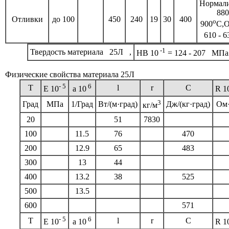
Нормал
880
Отливки
до 100
450
240
19
30
400
o
900
C,О
610 - 6
-1
Твердость материала 25Л ,
HB 10
= 124 - 207 МПа
Физические свойства материала 25Л
- 5
6
T
l
r
C
E 10
a 10
R 1
3
Град
МПа
1/Град
Вт/(м·град)
Дж/(кг·град)
Ом
кг/м
20
51
7830
100
11.5
76
470
200
12.9
65
483
300
13
44
400
13.2
38
525
500
13.5
600
571
- 5
6
T
l
r
C
E 10
a 10
R 1