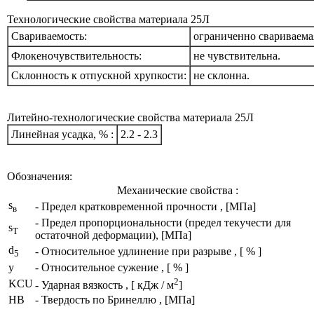
Технологические свойства материала 25Л
Свариваемость:
ограниченно свариваема
Флокеночувствительность:
не чувствительна.
Склонность к отпускной хрупкости:
не склонна.
Литейно-технологические свойства материала 25Л
Линейная усадка, % :
2.2 - 2.3
Обозначения:
Механические свойства :
s
- Предел кратковременной прочности , [МПа]
в
- Предел пропорциональности (предел текучести для
s
T
остаточной деформации), [МПа]
d
- Относительное удлинение при разрыве , [ % ]
5
y
- Относительное сужение , [ % ]
2
KCU
- Ударная вязкость , [ кДж / м
]
HB
- Твердость по Бринеллю , [МПа]