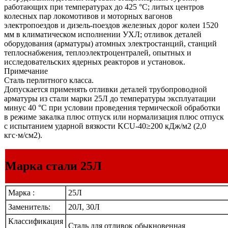
работающих при температурах до 425 °С; литых центров
колесных пар локомотивов и моторных вагонов
электропоездов и дизель-поездов железных дорог колеи 1520
мм в климатическом исполнении УХЛ; отливок деталей
оборудования (арматуры) атомных электростанций, станций
теплоснабжения, теплоэлектроцентралей, опытных и
исследовательских ядерных реакторов и установок.
Примечание
Сталь перлитного класса.
Допускается применять отливки деталей трубопроводной
арматуры из стали марки 25Л до температуры эксплуатации
минус 40 °С при условии проведения термической обработки
в режиме закалка плюс отпуск или нормализация плюс отпуск
с испытанием ударной вязкости KCU-40≥200 кДж/м2 (2,0
кгс·м/см2).
Марка стали 25Л
Марка :
25Л
Заменитель:
20Л, 30Л
Классификация
Сталь для отливок обыкновенная