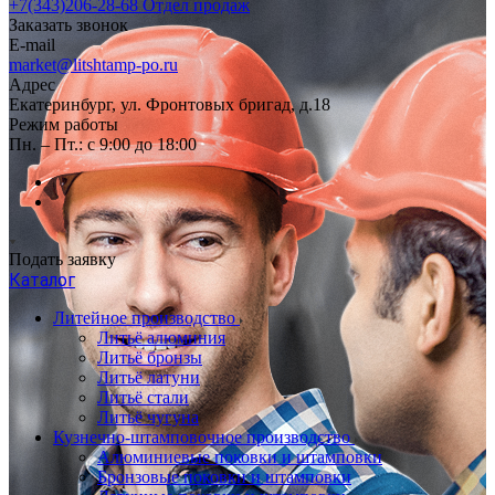
+7(343)206-28-68
Отдел продаж
Заказать звонок
E-mail
market@litshtamp-po.ru
Адрес
Екатеринбург, ул. Фронтовых бригад, д.18
Режим работы
Пн. – Пт.: с 9:00 до 18:00
Подать заявку
Каталог
Литейное производство
Литьё алюминия
Литьё бронзы
Литьё латуни
Литьё стали
Литьё чугуна
Кузнечно-штамповочное производство
Алюминиевые поковки и штамповки
Бронзовые поковки и штамповки