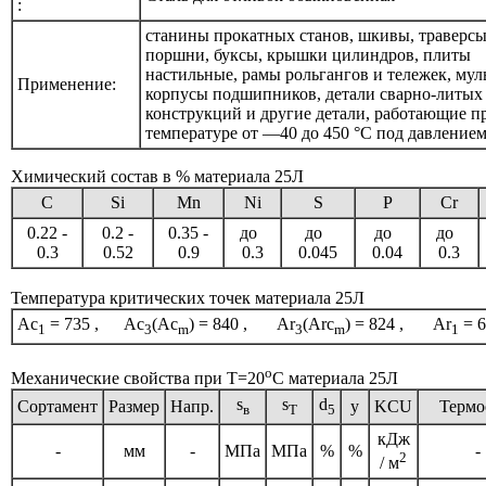
:
станины прокатных станов, шкивы, траверсы
поршни, буксы, крышки цилиндров, плиты
настильные, рамы рольгангов и тележек, мул
Применение:
корпусы подшипников, детали сварно-литых
конструкций и другие детали, работающие п
температуре от —40 до 450 °С под давлением
Химический состав в % материала 25Л
C
Si
Mn
Ni
S
P
Cr
0.22 -
0.2 -
0.35 -
до
до
до
до
0.3
0.52
0.9
0.3
0.045
0.04
0.3
Температура критических точек материала 25Л
Ac
= 735 , Ac
(Ac
) = 840 , Ar
(Arc
) = 824 , Ar
= 6
1
3
m
3
m
1
o
Механические свойства при Т=20
С материала 25Л
s
s
d
Сортамент
Размер
Напр.
y
KCU
Термо
в
T
5
кДж
-
мм
-
МПа
МПа
%
%
-
2
/ м