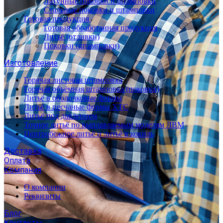
Латунные поковки и штамповки
Стальные поковки и штамповки
Готовая продукция
Готовая обработанная продукция
Литьё (отливки)
Поковки (штамповки)
Изготовление
Горячая листовая штамповка
Горячая объёмная штамповка (поковки)
Литьё в оболочковые формы
Литьё в песчаные формы ХТС
Литьё под давлением
Точное литьё по выплавляемым моделям ЛВМ
Центробежное литьё и литьё в кокиль
Доставка
Оплата
Компания
О компании
Реквизиты
Блог
Контакты