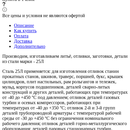
Все цены и условия не являются офертой
Описание
Как купить
Оплата
Доставка
Дополнительно
Производим, изготавливаем литьё, отливки, заготовки, детали
из стали марки - 25Л
Сталь 25Л применяется: для изготовления отливок станин
прокатных станов, шкивов, траверс, поршней, букс, крышек
цилиндров, плит настильных, рам рольгангов и тележек,
мульд, корпусов подшипников, деталей сварно-литых
конструкций и других деталей, работающих при температурах
от -40 до +450 °С под давлением; отливок деталей газовых
турбин и осевых компрессоров, работающих при
температурах от -40 до +350 °С; отливок 2-й и 3-й групп
деталей трубопроводной арматуры с температурой рабочей
среды от -30 до +450 °С без ограничения номинального
рабочего давления; отливок деталей горно-металлургического
оборудования; деталей паровых стационарных турбин,