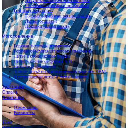
Латунные поковки и штамповки
Стальные поковки и штамповки
Готовая продукция
Готовая обработанная продукция
Литьё (отливки)
Поковки (штамповки)
Изготовление
Горячая листовая штамповка
Горячая объёмная штамповка (поковки)
Литьё в оболочковые формы
Литьё в песчаные формы ХТС
Литьё под давлением
Точное литьё по выплавляемым моделям ЛВМ
Центробежное литьё и литьё в кокиль
Доставка
Оплата
Компания
О компании
Реквизиты
Блог
Контакты