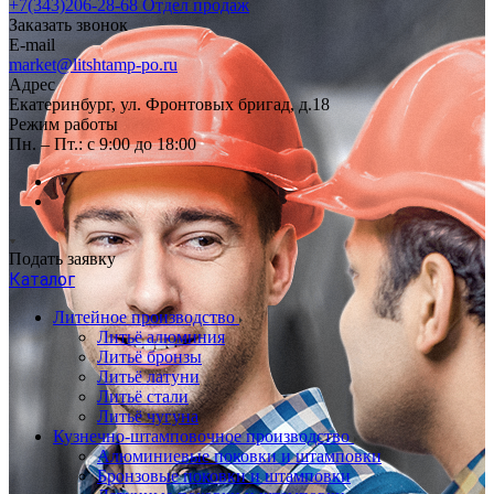
+7(343)206-28-68
Отдел продаж
Заказать звонок
E-mail
market@litshtamp-po.ru
Адрес
Екатеринбург, ул. Фронтовых бригад, д.18
Режим работы
Пн. – Пт.: с 9:00 до 18:00
Подать заявку
Каталог
Литейное производство
Литьё алюминия
Литьё бронзы
Литьё латуни
Литьё стали
Литьё чугуна
Кузнечно-штамповочное производство
Алюминиевые поковки и штамповки
Бронзовые поковки и штамповки