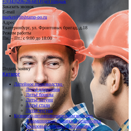
+7(343)206-28-68
Отдел продаж
Заказать звонок
E-mail
market@litshtamp-po.ru
Адрес
Екатеринбург, ул. Фронтовых бригад, д.18
Режим работы
Пн. – Пт.: с 9:00 до 18:00
Подать заявку
Каталог
Литейное производство
Литьё алюминия
Литьё бронзы
Литьё латуни
Литьё стали
Литьё чугуна
Кузнечно-штамповочное производство
Алюминиевые поковки и штамповки
Бронзовые поковки и штамповки