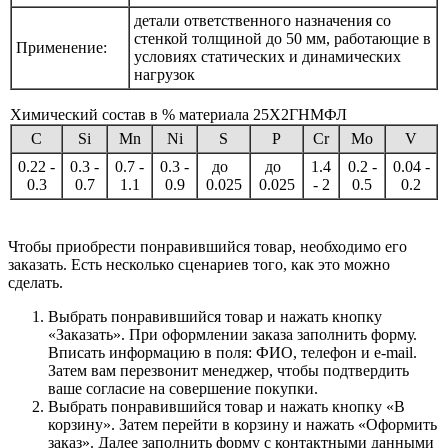
детали ответственного назначения со
стенкой толщиной до 50 мм, работающие в
Применение:
условиях статических и динамических
нагрузок
Химический состав в % материала 25Х2ГНМФЛ
C
Si
Mn
Ni
S
P
Cr
Mo
V
0.22 -
0.3 -
0.7 -
0.3 -
до
до
1.4
0.2 -
0.04 -
0.3
0.7
1.1
0.9
0.025
0.025
- 2
0.5
0.2
Чтобы приобрести понравившийся товар, необходимо его
заказать. Есть несколько сценариев того, как это можно
сделать.
Выбрать понравившийся товар и нажать кнопку
«Заказать». При оформлении заказа заполнить форму.
Вписать информацию в поля: ФИО, телефон и e-mail.
Затем вам перезвонит менеджер, чтобы подтвердить
ваше согласие на совершение покупки.
Выбрать понравившийся товар и нажать кнопку «В
корзину». Затем перейти в корзину и нажать «Оформить
заказ». Далее заполнить форму с контактными данными