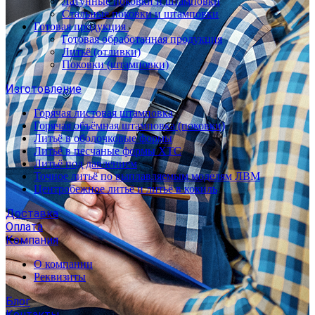
Латунные поковки и штамповки
Стальные поковки и штамповки
Готовая продукция
Готовая обработанная продукция
Литьё (отливки)
Поковки (штамповки)
Изготовление
Горячая листовая штамповка
Горячая объёмная штамповка (поковки)
Литьё в оболочковые формы
Литьё в песчаные формы ХТС
Литьё под давлением
Точное литьё по выплавляемым моделям ЛВМ
Центробежное литьё и литьё в кокиль
Доставка
Оплата
Компания
О компании
Реквизиты
Блог
Контакты