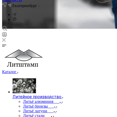
Екатеринбург
Каталог
Литейное производство
Литьё алюминия
Литьё бронзы
Литьё латуни
Литьё стали