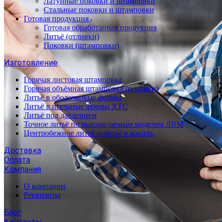
Латунные поковки и штамповки
Стальные поковки и штамповки
Готовая продукция
Готовая обработанная продукция
Литьё (отливки)
Поковки (штамповки)
Изготовление
Горячая листовая штамповка
Горячая объёмная штамповка (поковки)
Литьё в оболочковые формы
Литьё в песчаные формы ХТС
Литьё под давлением
Точное литьё по выплавляемым моделям ЛВМ
Центробежное литьё и литьё в кокиль
Доставка
Оплата
Компания
О компании
Реквизиты
Блог
Контакты