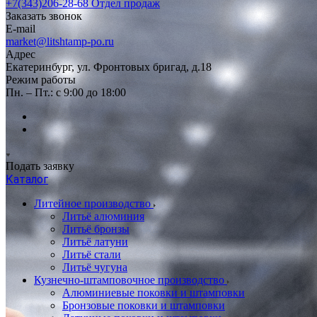
+7(343)206-28-68
Отдел продаж
Заказать звонок
E-mail
market@litshtamp-po.ru
Адрес
Екатеринбург, ул. Фронтовых бригад, д.18
Режим работы
Пн. – Пт.: с 9:00 до 18:00
Подать заявку
Каталог
Литейное производство
Литьё алюминия
Литьё бронзы
Литьё латуни
Литьё стали
Литьё чугуна
Кузнечно-штамповочное производство
Алюминиевые поковки и штамповки
Бронзовые поковки и штамповки