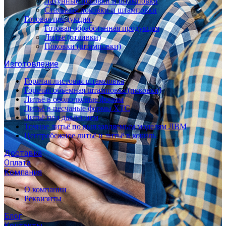
Латунные поковки и штамповки
Стальные поковки и штамповки
Готовая продукция
Готовая обработанная продукция
Литьё (отливки)
Поковки (штамповки)
Изготовление
Горячая листовая штамповка
Горячая объёмная штамповка (поковки)
Литьё в оболочковые формы
Литьё в песчаные формы ХТС
Литьё под давлением
Точное литьё по выплавляемым моделям ЛВМ
Центробежное литьё и литьё в кокиль
Доставка
Оплата
Компания
О компании
Реквизиты
Блог
Контакты