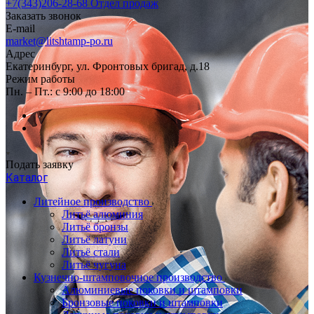
+7(343)206-28-68
Отдел продаж
Заказать звонок
E-mail
market@litshtamp-po.ru
Адрес
Екатеринбург, ул. Фронтовых бригад, д.18
Режим работы
Пн. – Пт.: с 9:00 до 18:00
Подать заявку
Каталог
Литейное производство
Литьё алюминия
Литьё бронзы
Литьё латуни
Литьё стали
Литьё чугуна
Кузнечно-штамповочное производство
Алюминиевые поковки и штамповки
Бронзовые поковки и штамповки