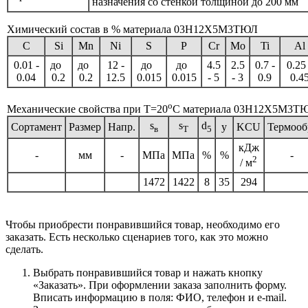
назначения со стенкой толщиной до 200 мм
Химический состав в % материала 03Н12Х5М3ТЮЛ
C
Si
Mn
Ni
S
P
Cr
Mo
Ti
Al
0.01 -
до
до
12 -
до
до
4.5
2.5
0.7 -
0.25 
0.04
0.2
0.2
12.5
0.015
0.015
- 5
- 3
0.9
0.4
o
Механические свойства при Т=20
С материала 03Н12Х5М3Т
s
s
d
Сортамент
Размер
Напр.
y
KCU
Термооб
в
T
5
кДж
-
мм
-
МПа
МПа
%
%
-
2
/ м
1472
1422
8
35
294
Чтобы приобрести понравившийся товар, необходимо его
заказать. Есть несколько сценариев того, как это можно
сделать.
Выбрать понравившийся товар и нажать кнопку
«Заказать». При оформлении заказа заполнить форму.
Вписать информацию в поля: ФИО, телефон и e-mail.