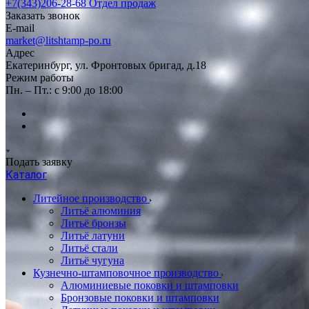
+7(343)206-28-68
Отдел продаж
Заказать звонок
E-mail
market@litshtamp-po.ru
Адрес
Екатеринбург, ул. Фронтовых бригад, д.18
Режим работы
Пн. – Пт.: с 9:00 до 18:00
Подать заявку
Каталог
Литейное производство
Литьё алюминия
Литьё бронзы
Литьё латуни
Литьё стали
Литьё чугуна
Кузнечно-штамповочное производство
Алюминиевые поковки и штамповки
Бронзовые поковки и штамповки