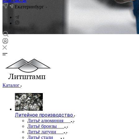
Екатеринбург
Каталог
Литейное производство
Литьё алюминия
Литьё бронзы
Литьё латуни
Литьё стали