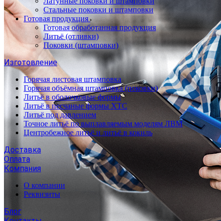
Латунные поковки и штамповки
Стальные поковки и штамповки
Готовая продукция
Готовая обработанная продукция
Литьё (отливки)
Поковки (штамповки)
Изготовление
Горячая листовая штамповка
Горячая объёмная штамповка (поковки)
Литьё в оболочковые формы
Литьё в песчаные формы ХТС
Литьё под давлением
Точное литьё по выплавляемым моделям ЛВМ
Центробежное литьё и литьё в кокиль
Доставка
Оплата
Компания
О компании
Реквизиты
Блог
Контакты