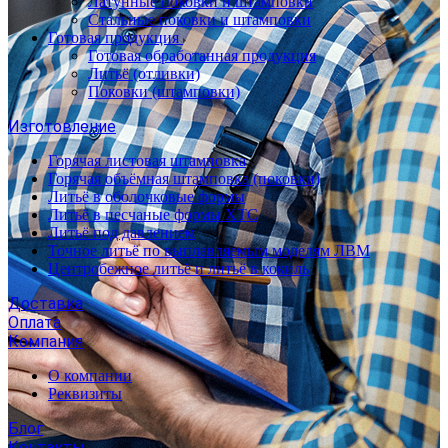
Латунные поковки и штамповки
Стальные поковки и штамповки
Готовая продукция
Готовая обработанная продукция
Литьё (отливки)
Поковки (штамповки)
Изготовление
Горячая листовая штамповка
Горячая объёмная штамповка (поковки)
Литьё в оболочковые формы
Литьё в песчаные формы ХТС
Литьё под давлением
Точное литьё по выплавляемым моделям ЛВМ
Центробежное литьё и литьё в кокиль
Доставка
Оплата
Компания
О компании
Реквизиты
Блог
Контакты