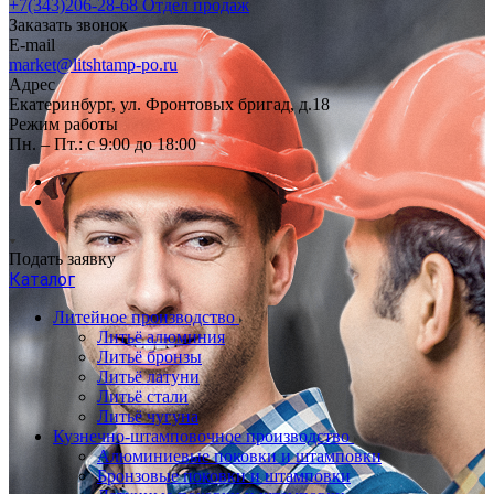
+7(343)206-28-68
Отдел продаж
Заказать звонок
E-mail
market@litshtamp-po.ru
Адрес
Екатеринбург, ул. Фронтовых бригад, д.18
Режим работы
Пн. – Пт.: с 9:00 до 18:00
Подать заявку
Каталог
Литейное производство
Литьё алюминия
Литьё бронзы
Литьё латуни
Литьё стали
Литьё чугуна
Кузнечно-штамповочное производство
Алюминиевые поковки и штамповки
Бронзовые поковки и штамповки