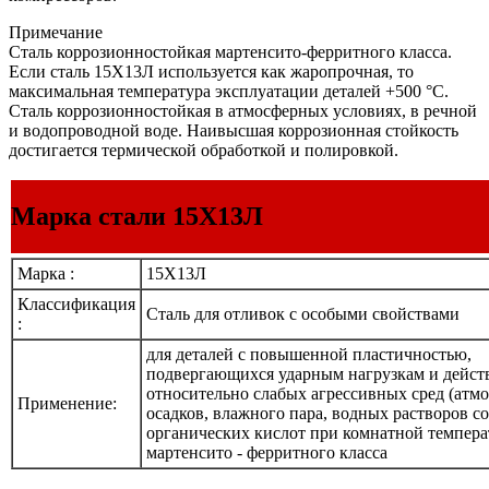
Примечание
Сталь коррозионностойкая мартенсито-ферритного класса.
Если сталь 15Х13Л используется как жаропрочная, то
максимальная температура эксплуатации деталей +500 °С.
Сталь коррозионностойкая в атмосферных условиях, в речной
и водопроводной воде. Наивысшая коррозионная стойкость
достигается термической обработкой и полировкой.
Марка стали 15Х13Л
Марка :
15Х13Л
Классификация
Сталь для отливок с особыми свойствами
:
для деталей с повышенной пластичностью,
подвергающихся ударным нагрузкам и дейс
относительно слабых агрессивных сред (атм
Применение:
осадков, влажного пара, водных растворов с
органических кислот при комнатной температ
мартенсито - ферритного класса