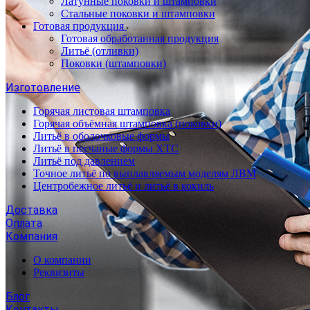
Латунные поковки и штамповки
Стальные поковки и штамповки
Готовая продукция
Готовая обработанная продукция
Литьё (отливки)
Поковки (штамповки)
Изготовление
Горячая листовая штамповка
Горячая объёмная штамповка (поковки)
Литьё в оболочковые формы
Литьё в песчаные формы ХТС
Литьё под давлением
Точное литьё по выплавляемым моделям ЛВМ
Центробежное литьё и литьё в кокиль
Доставка
Оплата
Компания
О компании
Реквизиты
Блог
Контакты