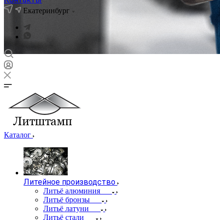
Екатеринбург
Каталог
Литейное производство
Литьё алюминия
Литьё бронзы
Литьё латуни
Литьё стали