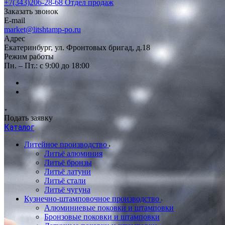
+7(343)206-28-68
Отдел продаж
Заказать звонок
E-mail
market@litshtamp-po.ru
Адрес
Екатеринбург, ул. Фронтовых бригад, д.18
Режим работы
Пн. – Пт.: с 9:00 до 18:00
Подать заявку
Каталог
Литейное производство
Литьё алюминия
Литьё бронзы
Литьё латуни
Литьё стали
Литьё чугуна
Кузнечно-штамповочное производство
Алюминиевые поковки и штамповки
Бронзовые поковки и штамповки