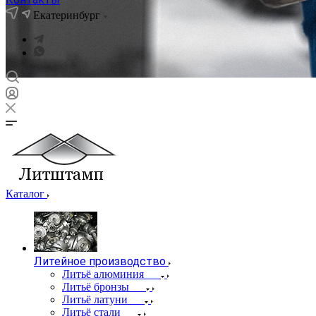
Екатеринбург
Каталог
Литейное производство
Литьё алюминия
Литьё бронзы
Литьё латуни
Литьё стали