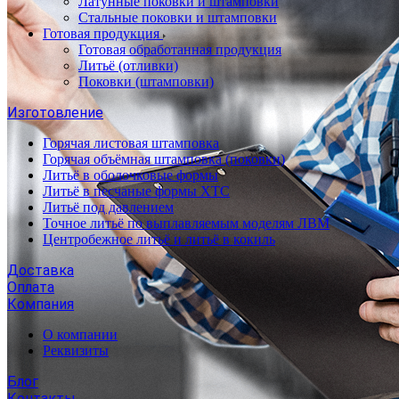
Латунные поковки и штамповки
Стальные поковки и штамповки
Готовая продукция
Готовая обработанная продукция
Литьё (отливки)
Поковки (штамповки)
Изготовление
Горячая листовая штамповка
Горячая объёмная штамповка (поковки)
Литьё в оболочковые формы
Литьё в песчаные формы ХТС
Литьё под давлением
Точное литьё по выплавляемым моделям ЛВМ
Центробежное литьё и литьё в кокиль
Доставка
Оплата
Компания
О компании
Реквизиты
Блог
Контакты