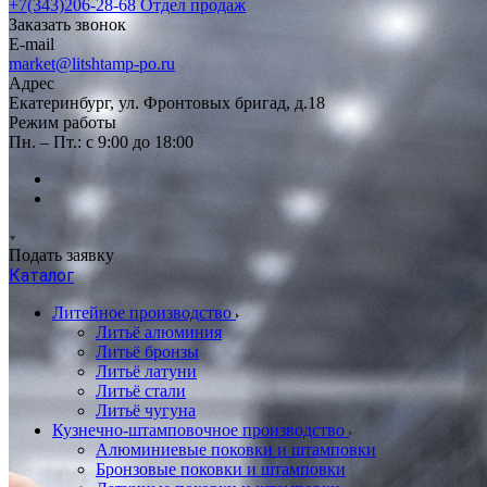
+7(343)206-28-68
Отдел продаж
Заказать звонок
E-mail
market@litshtamp-po.ru
Адрес
Екатеринбург, ул. Фронтовых бригад, д.18
Режим работы
Пн. – Пт.: с 9:00 до 18:00
Подать заявку
Каталог
Литейное производство
Литьё алюминия
Литьё бронзы
Литьё латуни
Литьё стали
Литьё чугуна
Кузнечно-штамповочное производство
Алюминиевые поковки и штамповки
Бронзовые поковки и штамповки