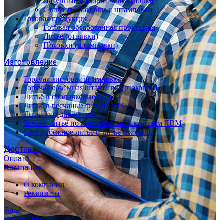
Латунные поковки и штамповки
Стальные поковки и штамповки
Готовая продукция
Готовая обработанная продукция
Литьё (отливки)
Поковки (штамповки)
Изготовление
Горячая листовая штамповка
Горячая объёмная штамповка (поковки)
Литьё в оболочковые формы
Литьё в песчаные формы ХТС
Литьё под давлением
Точное литьё по выплавляемым моделям ЛВМ
Центробежное литьё и литьё в кокиль
Доставка
Оплата
Компания
О компании
Реквизиты
Блог
Контакты