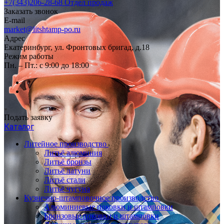
+7(343)206-28-68
Отдел продаж
Заказать звонок
E-mail
market@litshtamp-po.ru
Адрес
Екатеринбург, ул. Фронтовых бригад, д.18
Режим работы
Пн. – Пт.: с 9:00 до 18:00
Подать заявку
Каталог
Литейное производство
Литьё алюминия
Литьё бронзы
Литьё латуни
Литьё стали
Литьё чугуна
Кузнечно-штамповочное производство
Алюминиевые поковки и штамповки
Бронзовые поковки и штамповки