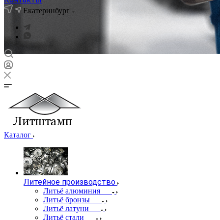
Екатеринбург
Каталог
Литейное производство
Литьё алюминия
Литьё бронзы
Литьё латуни
Литьё стали