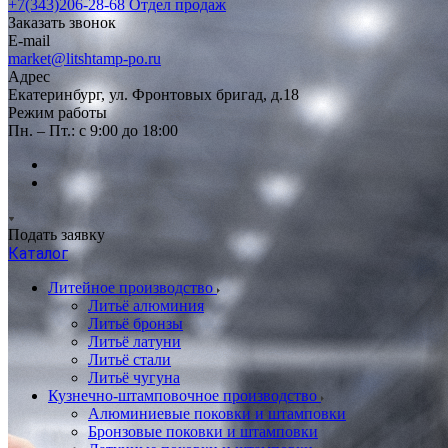
+7(343)206-28-68
Отдел продаж
Заказать звонок
E-mail
market@litshtamp-po.ru
Адрес
Екатеринбург, ул. Фронтовых бригад, д.18
Режим работы
Пн. – Пт.: с 9:00 до 18:00
Подать заявку
Каталог
Литейное производство
Литьё алюминия
Литьё бронзы
Литьё латуни
Литьё стали
Литьё чугуна
Кузнечно-штамповочное производство
Алюминиевые поковки и штамповки
Бронзовые поковки и штамповки