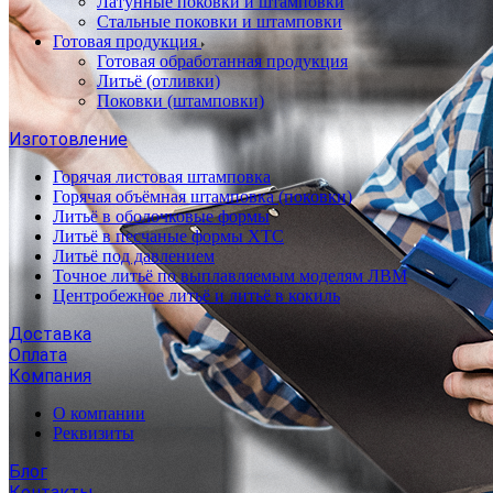
Латунные поковки и штамповки
Стальные поковки и штамповки
Готовая продукция
Готовая обработанная продукция
Литьё (отливки)
Поковки (штамповки)
Изготовление
Горячая листовая штамповка
Горячая объёмная штамповка (поковки)
Литьё в оболочковые формы
Литьё в песчаные формы ХТС
Литьё под давлением
Точное литьё по выплавляемым моделям ЛВМ
Центробежное литьё и литьё в кокиль
Доставка
Оплата
Компания
О компании
Реквизиты
Блог
Контакты