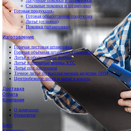
Латунные поковки и штамповки
Стальные поковки и штамповки
Готовая продукция
Готовая обработанная продукция
Литьё (отливки)
Поковки (штамповки)
Изготовление
Горячая листовая штамповка
Горячая объёмная штамповка (поковки)
Литьё в оболочковые формы
Литьё в песчаные формы ХТС
Литьё под давлением
Точное литьё по выплавляемым моделям ЛВМ
Центробежное литьё и литьё в кокиль
Доставка
Оплата
Компания
О компании
Реквизиты
Блог
Контакты