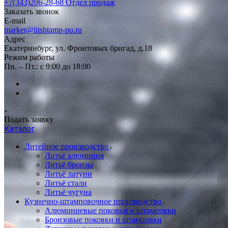
+7(343)206-28-68
Отдел продаж
Заказать звонок
E-mail
market@litshtamp-po.ru
Адрес
Екатеринбург, ул. Фронтовых бригад, д.18
Режим работы
Пн. – Пт.: с 9:00 до 18:00
Подать заявку
Каталог
Литейное производство
Литьё алюминия
Литьё бронзы
Литьё латуни
Литьё стали
Литьё чугуна
Кузнечно-штамповочное производство
Алюминиевые поковки и штамповки
Бронзовые поковки и штамповки