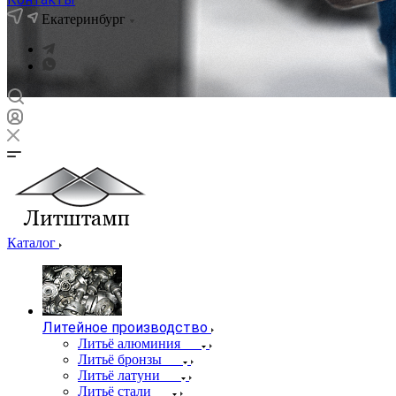
Екатеринбург
Каталог
Литейное производство
Литьё алюминия
Литьё бронзы
Литьё латуни
Литьё стали