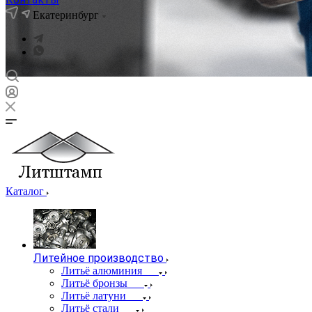
Екатеринбург
Каталог
Литейное производство
Литьё алюминия
Литьё бронзы
Литьё латуни
Литьё стали