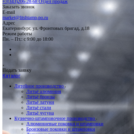
+7(343)206-28-68
Отдел продаж
Заказать звонок
E-mail
market@litshtamp-po.ru
Адрес
Екатеринбург, ул. Фронтовых бригад, д.18
Режим работы
Пн. – Пт.: с 9:00 до 18:00
Подать заявку
Каталог
Литейное производство
Литьё алюминия
Литьё бронзы
Литьё латуни
Литьё стали
Литьё чугуна
Кузнечно-штамповочное производство
Алюминиевые поковки и штамповки
Бронзовые поковки и штамповки