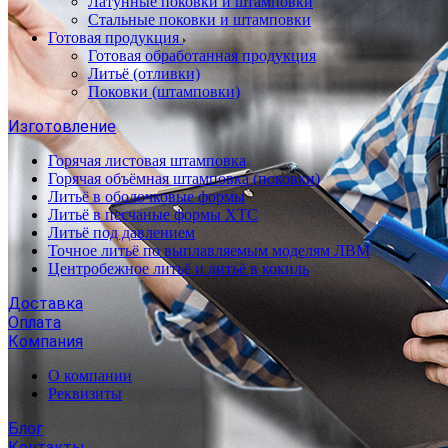
Латунные поковки и штамповки
Стальные поковки и штамповки
Готовая продукция
Готовая обработанная продукция
Литьё (отливки)
Поковки (штамповки)
Изготовление
Горячая листовая штамповка
Горячая объёмная штамповка (поковки)
Литьё в оболочковые формы
Литьё в песчаные формы ХТС
Литьё под давлением
Точное литьё по выплавляемым моделям ЛВМ
Центробежное литьё и литьё в кокиль
Доставка
Оплата
Компания
О компании
Реквизиты
Блог
Контакты