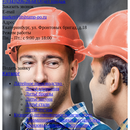
+7(343)206-28-68
Отдел продаж
Заказать звонок
E-mail
market@litshtamp-po.ru
Адрес
Екатеринбург, ул. Фронтовых бригад, д.18
Режим работы
Пн. – Пт.: с 9:00 до 18:00
Подать заявку
Каталог
Литейное производство
Литьё алюминия
Литьё бронзы
Литьё латуни
Литьё стали
Литьё чугуна
Кузнечно-штамповочное производство
Алюминиевые поковки и штамповки
Бронзовые поковки и штамповки