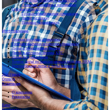
Латунные поковки и штамповки
Стальные поковки и штамповки
Готовая продукция
Готовая обработанная продукция
Литьё (отливки)
Поковки (штамповки)
Изготовление
Горячая листовая штамповка
Горячая объёмная штамповка (поковки)
Литьё в оболочковые формы
Литьё в песчаные формы ХТС
Литьё под давлением
Точное литьё по выплавляемым моделям ЛВМ
Центробежное литьё и литьё в кокиль
Доставка
Оплата
Компания
О компании
Реквизиты
Блог
Контакты