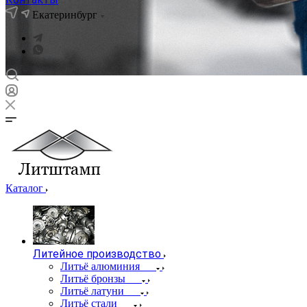
Екатеринбург
Каталог
Литейное производство
Литьё алюминия
Литьё бронзы
Литьё латуни
Литьё стали