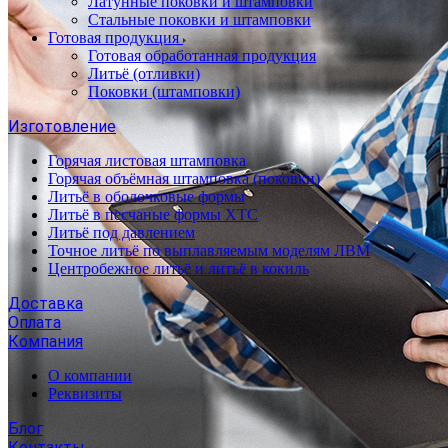
Латунные поковки и штамповки
Стальные поковки и штамповки
Готовая продукция
Готовая обработанная продукция
Литьё (отливки)
Поковки (штамповки)
Изготовление
Горячая листовая штамповка
Горячая объёмная штамповка (поковки)
Литьё в оболочковые формы
Литьё в песчаные формы ХТС
Литьё под давлением
Точное литьё по выплавляемым моделям ЛВМ
Центробежное литьё и литьё в кокиль
Доставка
Оплата
Компания
О компании
Реквизиты
Блог
Контакты