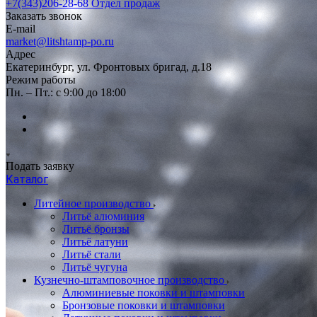
+7(343)206-28-68
Отдел продаж
Заказать звонок
E-mail
market@litshtamp-po.ru
Адрес
Екатеринбург, ул. Фронтовых бригад, д.18
Режим работы
Пн. – Пт.: с 9:00 до 18:00
Подать заявку
Каталог
Литейное производство
Литьё алюминия
Литьё бронзы
Литьё латуни
Литьё стали
Литьё чугуна
Кузнечно-штамповочное производство
Алюминиевые поковки и штамповки
Бронзовые поковки и штамповки