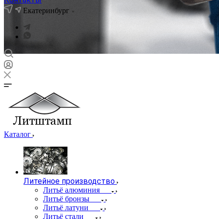
Екатеринбург
Каталог
Литейное производство
Литьё алюминия
Литьё бронзы
Литьё латуни
Литьё стали