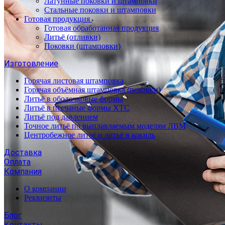
Латунные поковки и штамповки
Стальные поковки и штамповки
Готовая продукция
Готовая обработанная продукция
Литьё (отливки)
Поковки (штамповки)
Изготовление
Горячая листовая штамповка
Горячая объёмная штамповка (поковки)
Литьё в оболочковые формы
Литьё в песчаные формы ХТС
Литьё под давлением
Точное литьё по выплавляемым моделям ЛВМ
Центробежное литьё и литьё в кокиль
Доставка
Оплата
Компания
О компании
Реквизиты
Блог
Контакты