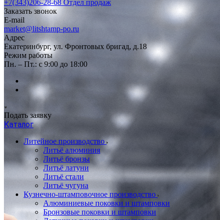
+7(343)206-28-68
Отдел продаж
Заказать звонок
E-mail
market@litshtamp-po.ru
Адрес
Екатеринбург, ул. Фронтовых бригад, д.18
Режим работы
Пн. – Пт.: с 9:00 до 18:00
Подать заявку
Каталог
Литейное производство
Литьё алюминия
Литьё бронзы
Литьё латуни
Литьё стали
Литьё чугуна
Кузнечно-штамповочное производство
Алюминиевые поковки и штамповки
Бронзовые поковки и штамповки