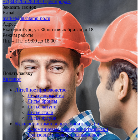
+7(343)206-28-68
Отдел продаж
Заказать звонок
E-mail
market@litshtamp-po.ru
Адрес
Екатеринбург, ул. Фронтовых бригад, д.18
Режим работы
Пн. – Пт.: с 9:00 до 18:00
Подать заявку
Каталог
Литейное производство
Литьё алюминия
Литьё бронзы
Литьё латуни
Литьё стали
Литьё чугуна
Кузнечно-штамповочное производство
Алюминиевые поковки и штамповки
Бронзовые поковки и штамповки