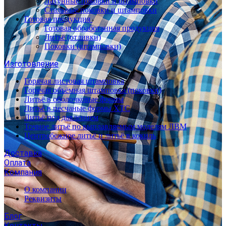
Латунные поковки и штамповки
Стальные поковки и штамповки
Готовая продукция
Готовая обработанная продукция
Литьё (отливки)
Поковки (штамповки)
Изготовление
Горячая листовая штамповка
Горячая объёмная штамповка (поковки)
Литьё в оболочковые формы
Литьё в песчаные формы ХТС
Литьё под давлением
Точное литьё по выплавляемым моделям ЛВМ
Центробежное литьё и литьё в кокиль
Доставка
Оплата
Компания
О компании
Реквизиты
Блог
Контакты