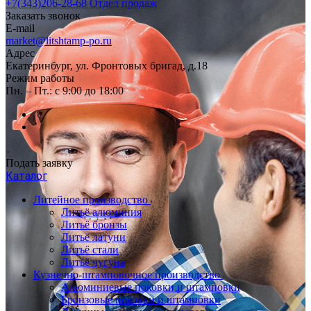
+7(343)206-28-68
Отдел продаж
Заказать звонок
E-mail
market@litshtamp-po.ru
Адрес
Екатеринбург, ул. Фронтовых бригад, д.18
Режим работы
Пн. – Пт.: с 9:00 до 18:00
Подать заявку
Каталог
Литейное производство
Литьё алюминия
Литьё бронзы
Литьё латуни
Литьё стали
Литьё чугуна
Кузнечно-штамповочное производство
Алюминиевые поковки и штамповки
Бронзовые поковки и штамповки