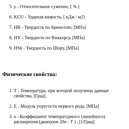
y - Относительное сужение, [ % ]
KCU - Ударная вязкость, [ кДж / м2]
HB - Твердость по Бринеллю, [МПа]
HV - Твердость по Виккерсу, [МПа]
HSh - Твердость по Шору, [МПа]
Физические свойства:
T - Температура, при которой получены данные
свойства, [Град]
E - Модуль упругости первого рода, [МПа]
a - Коэффициент температурного (линейного)
расширения (диапазон 20o - T ) , [1/Град]