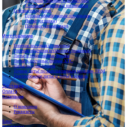
Латунные поковки и штамповки
Стальные поковки и штамповки
Готовая продукция
Готовая обработанная продукция
Литьё (отливки)
Поковки (штамповки)
Изготовление
Горячая листовая штамповка
Горячая объёмная штамповка (поковки)
Литьё в оболочковые формы
Литьё в песчаные формы ХТС
Литьё под давлением
Точное литьё по выплавляемым моделям ЛВМ
Центробежное литьё и литьё в кокиль
Доставка
Оплата
Компания
О компании
Реквизиты
Блог
Контакты