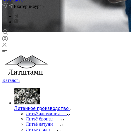
Екатеринбург
Каталог
Литейное производство
Литьё алюминия
Литьё бронзы
Литьё латуни
Литьё стали