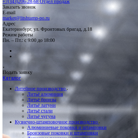
+7(343)206-28-68
Отдел продаж
Заказать звонок
E-mail
market@litshtamp-po.ru
Адрес
Екатеринбург, ул. Фронтовых бригад, д.18
Режим работы
Пн. – Пт.: с 9:00 до 18:00
Подать заявку
Каталог
Литейное производство
Литьё алюминия
Литьё бронзы
Литьё латуни
Литьё стали
Литьё чугуна
Кузнечно-штамповочное производство
Алюминиевые поковки и штамповки
Бронзовые поковки и штамповки