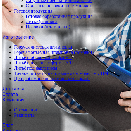
Латунные поковки и штамповки
Стальные поковки и штамповки
Готовая продукция
Готовая обработанная продукция
Литьё (отливки)
Поковки (штамповки)
Изготовление
Горячая листовая штамповка
Горячая объёмная штамповка (поковки)
Литьё в оболочковые формы
Литьё в песчаные формы ХТС
Литьё под давлением
Точное литьё по выплавляемым моделям ЛВМ
Центробежное литьё и литьё в кокиль
Доставка
Оплата
Компания
О компании
Реквизиты
Блог
Контакты