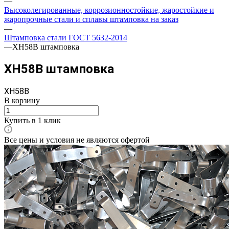
—
Высоколегированные, коррозионностойкие, жаростойкие и
жаропрочные стали и сплавы штамповка на заказ
—
Штамповка стали ГОСТ 5632-2014
—
ХН58В штамповка
ХН58В штамповка
ХН58В
В корзину
Купить в 1 клик
Все цены и условия не являются офертой