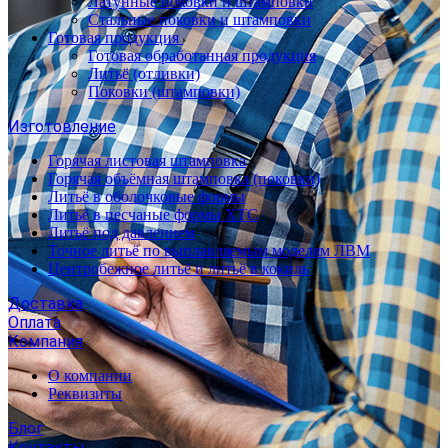
Латунные поковки и штамповки
Стальные поковки и штамповки
Готовая продукция
Готовая обработанная продукция
Литьё (отливки)
Поковки (штамповки)
Изготовление
Горячая листовая штамповка
Горячая объёмная штамповка (поковки)
Литьё в оболочковые формы
Литьё в песчаные формы ХТС
Литьё под давлением
Точное литьё по выплавляемым моделям ЛВМ
Центробежное литьё и литьё в кокиль
Доставка
Оплата
Компания
О компании
Реквизиты
Блог
Контакты