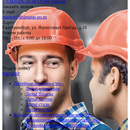
+7(343)206-28-68
Отдел продаж
Заказать звонок
E-mail
market@litshtamp-po.ru
Адрес
Екатеринбург, ул. Фронтовых бригад, д.18
Режим работы
Пн. – Пт.: с 9:00 до 18:00
Подать заявку
Каталог
Литейное производство
Литьё алюминия
Литьё бронзы
Литьё латуни
Литьё стали
Литьё чугуна
Кузнечно-штамповочное производство
Алюминиевые поковки и штамповки
Бронзовые поковки и штамповки