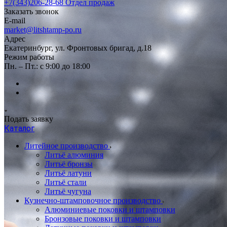
+7(343)206-28-68
Отдел продаж
Заказать звонок
E-mail
market@litshtamp-po.ru
Адрес
Екатеринбург, ул. Фронтовых бригад, д.18
Режим работы
Пн. – Пт.: с 9:00 до 18:00
Подать заявку
Каталог
Литейное производство
Литьё алюминия
Литьё бронзы
Литьё латуни
Литьё стали
Литьё чугуна
Кузнечно-штамповочное производство
Алюминиевые поковки и штамповки
Бронзовые поковки и штамповки