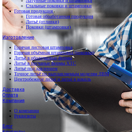
Латунные поковки и штамповки
Стальные поковки и штамповки
Готовая продукция
Готовая обработанная продукция
Литьё (отливки)
Поковки (штамповки)
Изготовление
Горячая листовая штамповка
Горячая объёмная штамповка (поковки)
Литьё в оболочковые формы
Литьё в песчаные формы ХТС
Литьё под давлением
Точное литьё по выплавляемым моделям ЛВМ
Центробежное литьё и литьё в кокиль
Доставка
Оплата
Компания
О компании
Реквизиты
Блог
Контакты