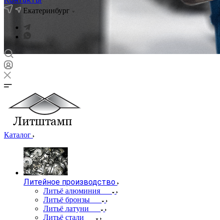
Екатеринбург
Каталог
Литейное производство
Литьё алюминия
Литьё бронзы
Литьё латуни
Литьё стали