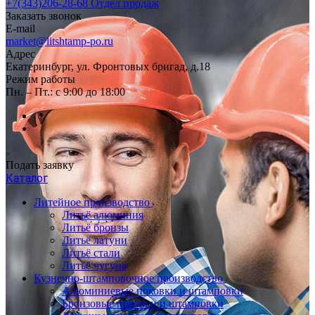
+7(343)206-28-68
Отдел продаж
Заказать звонок
E-mail
market@litshtamp-po.ru
Адрес
Екатеринбург, ул. Фронтовых бригад, д.18
Режим работы
Пн. – Пт.: с 9:00 до 18:00
Подать заявку
Каталог
Литейное производство
Литьё алюминия
Литьё бронзы
Литьё латуни
Литьё стали
Литьё чугуна
Кузнечно-штамповочное производство
Алюминиевые поковки и штамповки
Бронзовые поковки и штамповки