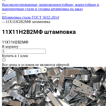
—
Высоколегированные, коррозионностойкие, жаростойкие и
жаропрочные стали и сплавы штамповка на заказ
—
Штамповка стали ГОСТ 5632-2014
—
11X11Н2В2МФ штамповка
11X11Н2В2МФ штамповка
11X11Н2В2МФ
В корзину
Купить в 1 клик
Все цены и условия не являются офертой