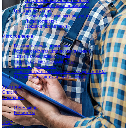
Латунные поковки и штамповки
Стальные поковки и штамповки
Готовая продукция
Готовая обработанная продукция
Литьё (отливки)
Поковки (штамповки)
Изготовление
Горячая листовая штамповка
Горячая объёмная штамповка (поковки)
Литьё в оболочковые формы
Литьё в песчаные формы ХТС
Литьё под давлением
Точное литьё по выплавляемым моделям ЛВМ
Центробежное литьё и литьё в кокиль
Доставка
Оплата
Компания
О компании
Реквизиты
Блог
Контакты