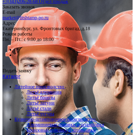
+7(343)206-28-68
Отдел продаж
Заказать звонок
E-mail
market@litshtamp-po.ru
Адрес
Екатеринбург, ул. Фронтовых бригад, д.18
Режим работы
Пн. – Пт.: с 9:00 до 18:00
Подать заявку
Каталог
Литейное производство
Литьё алюминия
Литьё бронзы
Литьё латуни
Литьё стали
Литьё чугуна
Кузнечно-штамповочное производство
Алюминиевые поковки и штамповки
Бронзовые поковки и штамповки