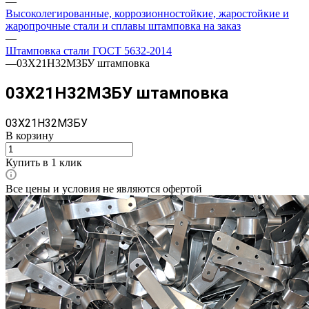
—
Высоколегированные, коррозионностойкие, жаростойкие и
жаропрочные стали и сплавы штамповка на заказ
—
Штамповка стали ГОСТ 5632-2014
—
03X21Н32МЗБУ штамповка
03X21Н32МЗБУ штамповка
03X21Н32МЗБУ
В корзину
Купить в 1 клик
Все цены и условия не являются офертой