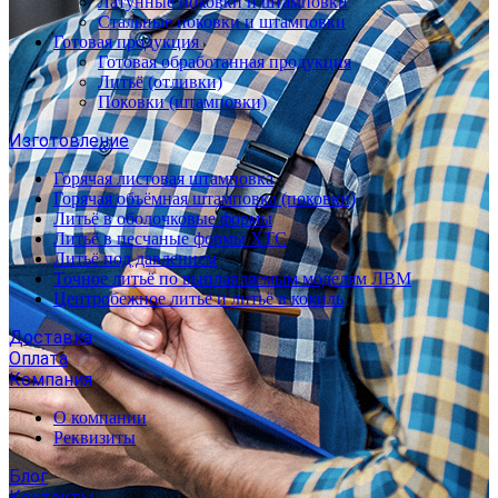
Латунные поковки и штамповки
Стальные поковки и штамповки
Готовая продукция
Готовая обработанная продукция
Литьё (отливки)
Поковки (штамповки)
Изготовление
Горячая листовая штамповка
Горячая объёмная штамповка (поковки)
Литьё в оболочковые формы
Литьё в песчаные формы ХТС
Литьё под давлением
Точное литьё по выплавляемым моделям ЛВМ
Центробежное литьё и литьё в кокиль
Доставка
Оплата
Компания
О компании
Реквизиты
Блог
Контакты