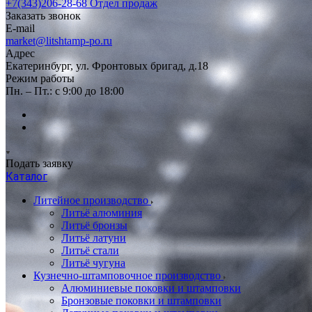
+7(343)206-28-68
Отдел продаж
Заказать звонок
E-mail
market@litshtamp-po.ru
Адрес
Екатеринбург, ул. Фронтовых бригад, д.18
Режим работы
Пн. – Пт.: с 9:00 до 18:00
Подать заявку
Каталог
Литейное производство
Литьё алюминия
Литьё бронзы
Литьё латуни
Литьё стали
Литьё чугуна
Кузнечно-штамповочное производство
Алюминиевые поковки и штамповки
Бронзовые поковки и штамповки