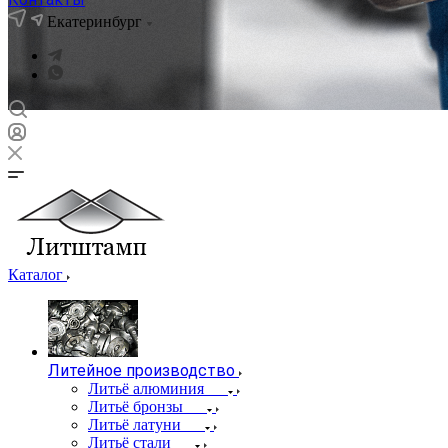
Екатеринбург
Каталог
Литейное производство
Литьё алюминия
Литьё бронзы
Литьё латуни
Литьё стали