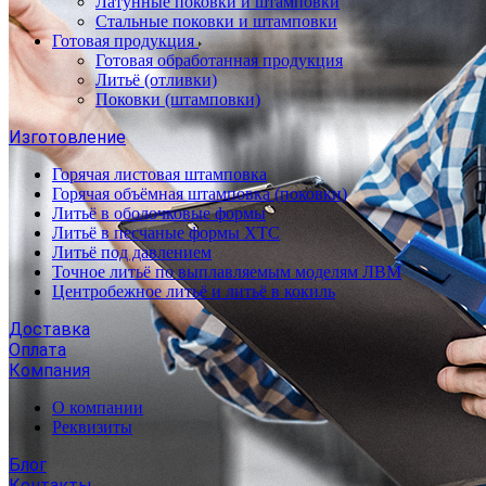
Латунные поковки и штамповки
Стальные поковки и штамповки
Готовая продукция
Готовая обработанная продукция
Литьё (отливки)
Поковки (штамповки)
Изготовление
Горячая листовая штамповка
Горячая объёмная штамповка (поковки)
Литьё в оболочковые формы
Литьё в песчаные формы ХТС
Литьё под давлением
Точное литьё по выплавляемым моделям ЛВМ
Центробежное литьё и литьё в кокиль
Доставка
Оплата
Компания
О компании
Реквизиты
Блог
Контакты