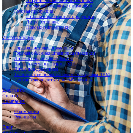
Латунные поковки и штамповки
Стальные поковки и штамповки
Готовая продукция
Готовая обработанная продукция
Литьё (отливки)
Поковки (штамповки)
Изготовление
Горячая листовая штамповка
Горячая объёмная штамповка (поковки)
Литьё в оболочковые формы
Литьё в песчаные формы ХТС
Литьё под давлением
Точное литьё по выплавляемым моделям ЛВМ
Центробежное литьё и литьё в кокиль
Доставка
Оплата
Компания
О компании
Реквизиты
Блог
Контакты