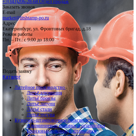
+7(343)206-28-68
Отдел продаж
Заказать звонок
E-mail
market@litshtamp-po.ru
Адрес
Екатеринбург, ул. Фронтовых бригад, д.18
Режим работы
Пн. – Пт.: с 9:00 до 18:00
Подать заявку
Каталог
Литейное производство
Литьё алюминия
Литьё бронзы
Литьё латуни
Литьё стали
Литьё чугуна
Кузнечно-штамповочное производство
Алюминиевые поковки и штамповки
Бронзовые поковки и штамповки