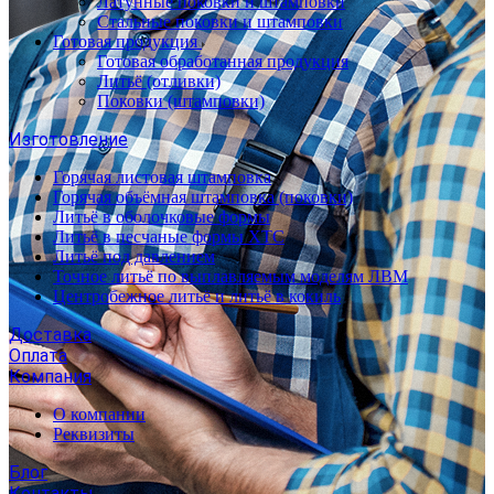
Латунные поковки и штамповки
Стальные поковки и штамповки
Готовая продукция
Готовая обработанная продукция
Литьё (отливки)
Поковки (штамповки)
Изготовление
Горячая листовая штамповка
Горячая объёмная штамповка (поковки)
Литьё в оболочковые формы
Литьё в песчаные формы ХТС
Литьё под давлением
Точное литьё по выплавляемым моделям ЛВМ
Центробежное литьё и литьё в кокиль
Доставка
Оплата
Компания
О компании
Реквизиты
Блог
Контакты