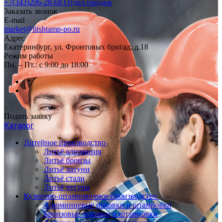
+7(343)206-28-68
Отдел продаж
Заказать звонок
E-mail
market@litshtamp-po.ru
Адрес
Екатеринбург, ул. Фронтовых бригад, д.18
Режим работы
Пн. – Пт.: с 9:00 до 18:00
Подать заявку
Каталог
Литейное производство
Литьё алюминия
Литьё бронзы
Литьё латуни
Литьё стали
Литьё чугуна
Кузнечно-штамповочное производство
Алюминиевые поковки и штамповки
Бронзовые поковки и штамповки