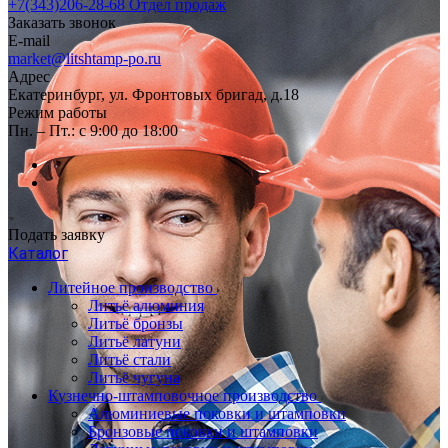
+7(343)206-28-68
Отдел продаж
Заказать звонок
E-mail
market@litshtamp-po.ru
Адрес
Екатеринбург, ул. Фронтовых бригад, д.18
Режим работы
Пн. – Пт.: с 9:00 до 18:00
Подать заявку
Каталог
Литейное производство
Литьё алюминия
Литьё бронзы
Литьё латуни
Литьё стали
Литьё чугуна
Кузнечно-штамповочное производство
Алюминиевые поковки и штамповки
Бронзовые поковки и штамповки