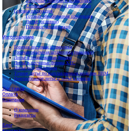
Латунные поковки и штамповки
Стальные поковки и штамповки
Готовая продукция
Готовая обработанная продукция
Литьё (отливки)
Поковки (штамповки)
Изготовление
Горячая листовая штамповка
Горячая объёмная штамповка (поковки)
Литьё в оболочковые формы
Литьё в песчаные формы ХТС
Литьё под давлением
Точное литьё по выплавляемым моделям ЛВМ
Центробежное литьё и литьё в кокиль
Доставка
Оплата
Компания
О компании
Реквизиты
Блог
Контакты