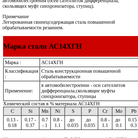
автомобилестроения (осей сателлитов дифференциала,
скользящих муфт синхронизатора, ступиц).
Примечание
Легированная свинецсодержащая сталь повышенной
обрабатываемости резанием.
Марка стали АС14ХГН
Марка :
АС14ХГН
Классификация
Сталь конструкционная повышенной
:
обрабатываемости
в автомобилестроении - оси сателлитов
Применение:
дифференциала,скользящие муфты
синхронизатора, ступицы
Химический состав в % материала АС14ХГН
C
Si
Mn
Ni
S
P
Cr
Mo
Pb
0.13 -
0.17 -
0.7
0.8 -
до
до
0.8 -
до
0.15 
0.18
0.37
- 1
1.1
0.035
0.035
1.1
0.1
0.3
o