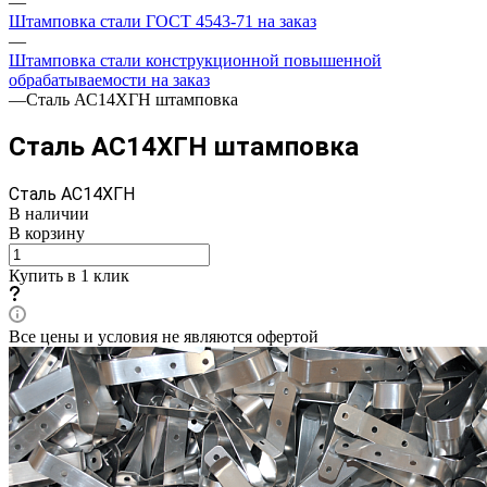
—
Штамповка стали ГОСТ 4543-71 на заказ
—
Штамповка стали конструкционной повышенной
обрабатываемости на заказ
—
Сталь АС14ХГН штамповка
Сталь АС14ХГН штамповка
Сталь АС14ХГН
В наличии
В корзину
Купить в 1 клик
Все цены и условия не являются офертой