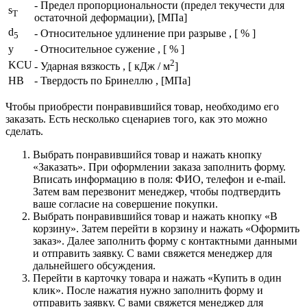
- Предел пропорциональности (предел текучести для
s
T
остаточной деформации), [МПа]
d
- Относительное удлинение при разрыве , [ % ]
5
y
- Относительное сужение , [ % ]
2
KCU
- Ударная вязкость , [ кДж / м
]
HB
- Твердость по Бринеллю , [МПа]
Чтобы приобрести понравившийся товар, необходимо его
заказать. Есть несколько сценариев того, как это можно
сделать.
Выбрать понравившийся товар и нажать кнопку
«Заказать». При оформлении заказа заполнить форму.
Вписать информацию в поля: ФИО, телефон и e-mail.
Затем вам перезвонит менеджер, чтобы подтвердить
ваше согласие на совершение покупки.
Выбрать понравившийся товар и нажать кнопку «В
корзину». Затем перейти в корзину и нажать «Оформить
заказ». Далее заполнить форму с контактными данными
и отправить заявку. С вами свяжется менеджер для
дальнейшего обсуждения.
Перейти в карточку товара и нажать «Купить в один
клик». После нажатия нужно заполнить форму и
отправить заявку. С вами свяжется менеджер для