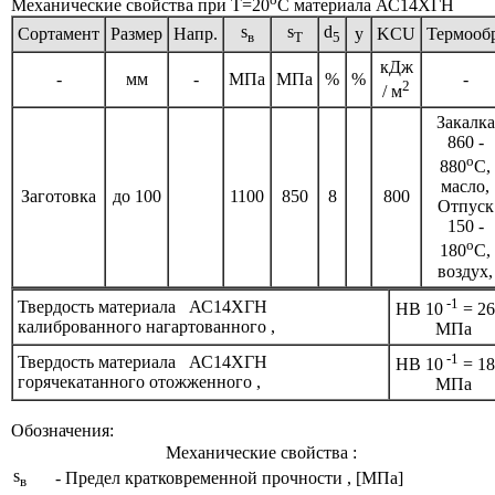
Механические свойства при Т=20
С материала АС14ХГН
s
s
d
Сортамент
Размер
Напр.
y
KCU
Термооб
в
T
5
кДж
-
мм
-
МПа
МПа
%
%
-
2
/ м
Закалка
860 -
o
880
C,
масло,
Заготовка
до 100
1100
850
8
800
Отпуск
150 -
o
180
C,
воздух,
-1
Твердость материала АС14ХГН
HB 10
= 26
калиброванного нагартованного ,
МПа
-1
Твердость материала АС14ХГН
HB 10
= 18
горячекатанного отожженного ,
МПа
Обозначения:
Механические свойства :
s
- Предел кратковременной прочности , [МПа]
в