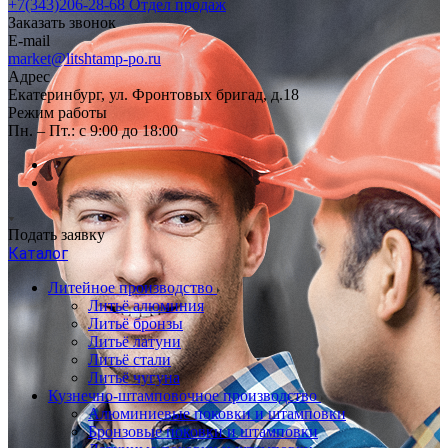
+7(343)206-28-68
Отдел продаж
Заказать звонок
E-mail
market@litshtamp-po.ru
Адрес
Екатеринбург, ул. Фронтовых бригад, д.18
Режим работы
Пн. – Пт.: с 9:00 до 18:00
Подать заявку
Каталог
Литейное производство
Литьё алюминия
Литьё бронзы
Литьё латуни
Литьё стали
Литьё чугуна
Кузнечно-штамповочное производство
Алюминиевые поковки и штамповки
Бронзовые поковки и штамповки