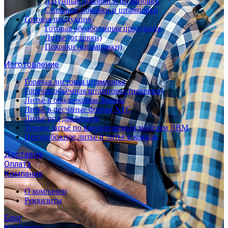
Латунные поковки и штамповки
Стальные поковки и штамповки
Готовая продукция
Готовая обработанная продукция
Литьё (отливки)
Поковки (штамповки)
Изготовление
Горячая листовая штамповка
Горячая объёмная штамповка (поковки)
Литьё в оболочковые формы
Литьё в песчаные формы ХТС
Литьё под давлением
Точное литьё по выплавляемым моделям ЛВМ
Центробежное литьё и литьё в кокиль
Доставка
Оплата
Компания
О компании
Реквизиты
Блог
Контакты