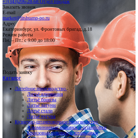
+7(343)206-28-68
Отдел продаж
Заказать звонок
E-mail
market@litshtamp-po.ru
Адрес
Екатеринбург, ул. Фронтовых бригад, д.18
Режим работы
Пн. – Пт.: с 9:00 до 18:00
Подать заявку
Каталог
Литейное производство
Литьё алюминия
Литьё бронзы
Литьё латуни
Литьё стали
Литьё чугуна
Кузнечно-штамповочное производство
Алюминиевые поковки и штамповки
Бронзовые поковки и штамповки