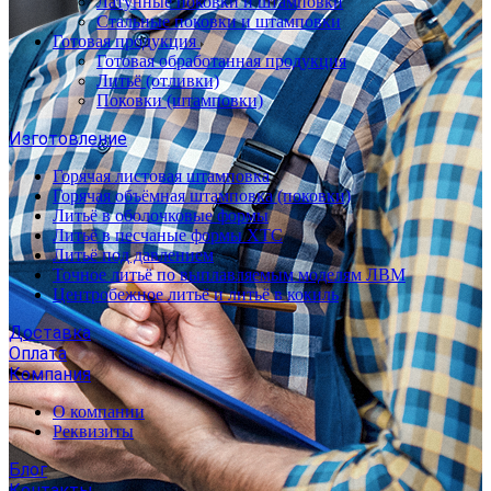
Латунные поковки и штамповки
Стальные поковки и штамповки
Готовая продукция
Готовая обработанная продукция
Литьё (отливки)
Поковки (штамповки)
Изготовление
Горячая листовая штамповка
Горячая объёмная штамповка (поковки)
Литьё в оболочковые формы
Литьё в песчаные формы ХТС
Литьё под давлением
Точное литьё по выплавляемым моделям ЛВМ
Центробежное литьё и литьё в кокиль
Доставка
Оплата
Компания
О компании
Реквизиты
Блог
Контакты