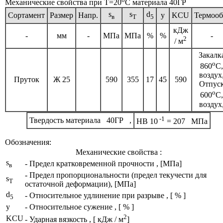
Механические свойства при Т=20
С материала 40ГР
s
s
d
Сортамент
Размер
Напр.
y
KCU
Термооб
в
T
5
кДж
-
мм
-
МПа
МПа
%
%
-
2
/ м
Закалк
o
860
C,
воздух
Пруток
Ж 25
590
355
17
45
590
Отпус
o
600
C,
воздух
-1
Твердость материала 40ГР ,
HB 10
= 207 МПа
Обозначения:
Механические свойства :
s
- Предел кратковременной прочности , [МПа]
в
- Предел пропорциональности (предел текучести для
s
T
остаточной деформации), [МПа]
d
- Относительное удлинение при разрыве , [ % ]
5
y
- Относительное сужение , [ % ]
2
KCU
- Ударная вязкость , [ кДж / м
]