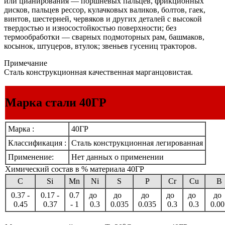
или цианирования — поршневых пальцев, фрикционных
дисков, пальцев рессор, кулачковых валиков, болтов, гаек,
винтов, шестерней, червяков и других деталей с высокой
твердостью и износостойкостью поверхности; без
термообработки — сварных подмоторных рам, башмаков,
косынок, штуцеров, втулок; звеньев гусениц тракторов.
Примечание
Сталь конструкционная качественная марганцовистая.
Марка стали 40ГР
Марка :
40ГР
Классификация :
Сталь конструкционная легированная
Применение:
Нет данных о применении
Химический состав в % материала 40ГР
C
Si
Mn
Ni
S
P
Cr
Cu
B
0.37 -
0.17 -
0.7
до
до
до
до
до
д
0.45
0.37
- 1
0.3
0.035
0.035
0.3
0.3
0.00
o