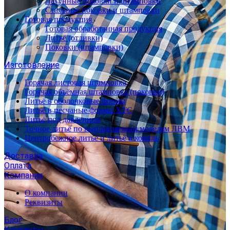
Латунные поковки и штамповки
Стальные поковки и штамповки
Готовая продукция
Готовая обработанная продукция
Литьё (отливки)
Поковки (штамповки)
Изготовление
Горячая листовая штамповка
Горячая объёмная штамповка (поковки)
Литьё в оболочковые формы
Литьё в песчаные формы ХТС
Литьё под давлением
Точное литьё по выплавляемым моделям ЛВМ
Центробежное литьё и литьё в кокиль
Доставка
Оплата
Компания
О компании
Реквизиты
Блог
Контакты