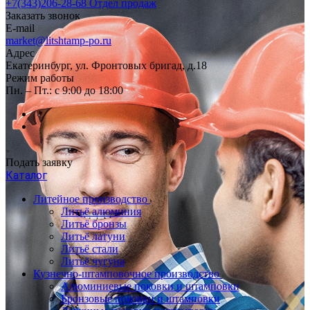
+7(343)206-28-68
Отдел продаж
Заказать звонок
E-mail
market@litshtamp-po.ru
Адрес
Екатеринбург, ул. Фронтовых бригад, д.18
Режим работы
Пн. – Пт.: с 9:00 до 18:00
Подать заявку
Каталог
Литейное производство
Литьё алюминия
Литьё бронзы
Литьё латуни
Литьё стали
Литьё чугуна
Кузнечно-штамповочное производство
Алюминиевые поковки и штамповки
Бронзовые поковки и штамповки