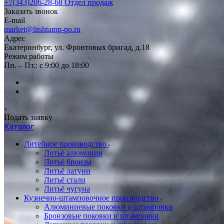
+7(343)206-28-68
Отдел продаж
Заказать звонок
E-mail
market@litshtamp-po.ru
Адрес
Екатеринбург, ул. Фронтовых бригад, д.18
Режим работы
Пн. – Пт.: с 9:00 до 18:00
Подать заявку
Каталог
Литейное производство
Литьё алюминия
Литьё бронзы
Литьё латуни
Литьё стали
Литьё чугуна
Кузнечно-штамповочное производство
Алюминиевые поковки и штамповки
Бронзовые поковки и штамповки