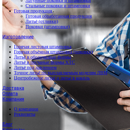
Латунные поковки и штамповки
Стальные поковки и штамповки
Готовая продукция
Готовая обработанная продукция
Литьё (отливки)
Поковки (штамповки)
Изготовление
Горячая листовая штамповка
Горячая объёмная штамповка (поковки)
Литьё в оболочковые формы
Литьё в песчаные формы ХТС
Литьё под давлением
Точное литьё по выплавляемым моделям ЛВМ
Центробежное литьё и литьё в кокиль
Доставка
Оплата
Компания
О компании
Реквизиты
Блог
Контакты