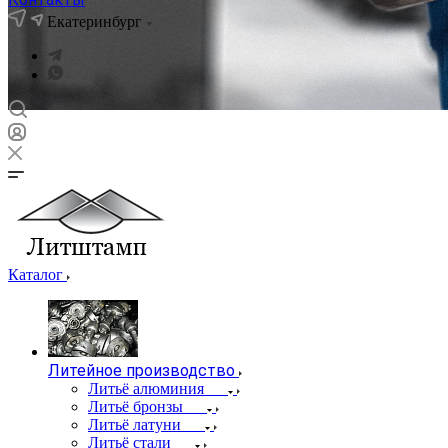
Екатеринбург
Каталог
Литейное производство
Литьё алюминия
Литьё бронзы
Литьё латуни
Литьё стали