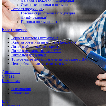
Латунные поковки и штамповки
Стальные поковки и штамповки
Готовая продукция
Готовая обработанная продукция
Литьё (отливки)
Поковки (штамповки)
Изготовление
Горячая листовая штамповка
Горячая объёмная штамповка (поковки)
Литьё в оболочковые формы
Литьё в песчаные формы ХТС
Литьё под давлением
Точное литьё по выплавляемым моделям ЛВМ
Центробежное литьё и литьё в кокиль
Доставка
Оплата
Компания
О компании
Реквизиты
Блог
Контакты