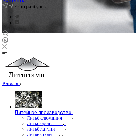
Екатеринбург
Каталог
Литейное производство
Литьё алюминия
Литьё бронзы
Литьё латуни
Литьё стали