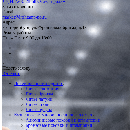
+7(343)206-28-68
Отдел продаж
Заказать звонок
E-mail
market@litshtamp-po.ru
Адрес
Екатеринбург, ул. Фронтовых бригад, д.18
Режим работы
Пн. – Пт.: с 9:00 до 18:00
Подать заявку
Каталог
Литейное производство
Литьё алюминия
Литьё бронзы
Литьё латуни
Литьё стали
Литьё чугуна
Кузнечно-штамповочное производство
Алюминиевые поковки и штамповки
Бронзовые поковки и штамповки