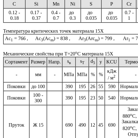
C
Si
Mn
Ni
S
P
Cr
0.12 -
0.17 -
0.4 -
до
до
до
0.7 -
0.18
0.37
0.7
0.3
0.035
0.035
1
Температура критических точек материала 15Х
Ac
= 766 , Ac
(Ac
) = 838 , Ar
(Arc
) = 799 , Ar
= 7
1
3
m
3
m
1
o
Механические свойства при Т=20
С материала 15Х
s
s
d
Сортамент
Размер
Напр.
y
KCU
Термо
в
T
5
кДж
-
мм
-
МПа
МПа
%
%
-
2
/ м
Поковки
до 100
390
195
26
55
590
Нормал
100 -
Поковки
390
195
23
50
540
Нормал
300
Зака
o
880
C,
Закалка
Пруток
Ж 15
690
490
12
45
690
o
820
C,
Отп