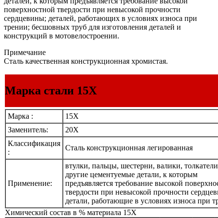
деталей, к которым предъявляется требование высокой
поверхностной твердости при невысокой прочности
сердцевины; деталей, работающих в условиях износа при
трении; бесшовных труб для изготовления деталей и
конструкций в мотовелостроении.
Примечание
Сталь качественная конструкционная хромистая.
Марка стали 15Х
Марка :
15Х
Заменитель:
20Х
Классификация
Сталь конструкционная легированная
:
втулки, пальцы, шестерни, валики, толкатели
другие цементуемые детали, к которым
Применение:
предъявляется требование высокой поверхно
твердости при невысокой прочности сердце
детали, работающие в условиях износа при т
Химический состав в % материала 15Х