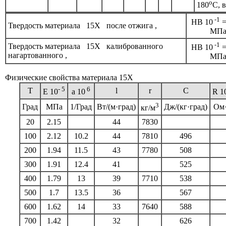
o
180
C, 
-1
HB 10
=
Твердость материала 15Х после отжига ,
МП
-1
Твердость материала 15Х калиброванного
HB 10
=
нагартованного ,
МП
Физические свойства материала 15Х
- 5
6
T
l
r
C
E 10
a 10
R 1
3
Град
МПа
1/Град
Вт/(м·град)
Дж/(кг·град)
Ом
кг/м
20
2.15
44
7830
100
2.12
10.2
44
7810
496
200
1.94
11.5
43
7780
508
300
1.91
12.4
41
525
400
1.79
13
39
7710
538
500
1.7
13.5
36
567
600
1.62
14
33
7640
588
700
1.42
32
626