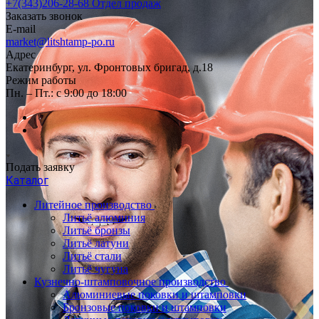
+7(343)206-28-68
Отдел продаж
Заказать звонок
E-mail
market@litshtamp-po.ru
Адрес
Екатеринбург, ул. Фронтовых бригад, д.18
Режим работы
Пн. – Пт.: с 9:00 до 18:00
Подать заявку
Каталог
Литейное производство
Литьё алюминия
Литьё бронзы
Литьё латуни
Литьё стали
Литьё чугуна
Кузнечно-штамповочное производство
Алюминиевые поковки и штамповки
Бронзовые поковки и штамповки