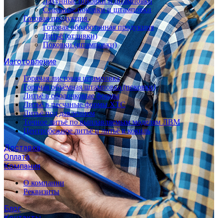
Латунные поковки и штамповки
Стальные поковки и штамповки
Готовая продукция
Готовая обработанная продукция
Литьё (отливки)
Поковки (штамповки)
Изготовление
Горячая листовая штамповка
Горячая объёмная штамповка (поковки)
Литьё в оболочковые формы
Литьё в песчаные формы ХТС
Литьё под давлением
Точное литьё по выплавляемым моделям ЛВМ
Центробежное литьё и литьё в кокиль
Доставка
Оплата
Компания
О компании
Реквизиты
Блог
Контакты