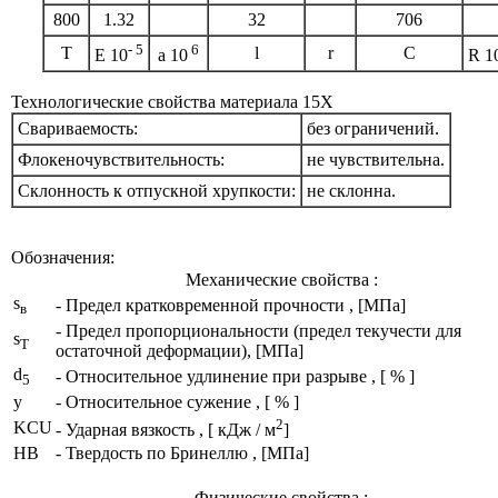
800
1.32
32
706
- 5
6
T
l
r
C
E 10
a 10
R 1
Технологические свойства материала 15Х
Свариваемость:
без ограничений.
Флокеночувствительность:
не чувствительна.
Склонность к отпускной хрупкости:
не склонна.
Обозначения:
Механические свойства :
s
- Предел кратковременной прочности , [МПа]
в
- Предел пропорциональности (предел текучести для
s
T
остаточной деформации), [МПа]
d
- Относительное удлинение при разрыве , [ % ]
5
y
- Относительное сужение , [ % ]
2
KCU
- Ударная вязкость , [ кДж / м
]
HB
- Твердость по Бринеллю , [МПа]
Физические свойства :