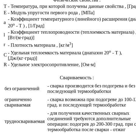
T
- Температура, при которой получены данные свойства , [Гра
E
- Модуль упругости первого рода , [МПа]
- Коэффициент температурного (линейного) расширения (ди
a
o
20
- T ) , [1/Град]
- Коэффициент теплопроводности (теплоемкость материала) 
l
[Вт/(м·град)]
3
r
- Плотность материала , [кг/м
]
o
- Удельная теплоемкость материала (диапазон 20
- T ),
C
[Дж/(кг·град)]
R
- Удельное электросопротивление, [Ом·м]
Свариваемость :
- сварка производится без подогрева и без
без ограничений
последующей термообработки
ограниченно
- сварка возможна при подогреве до 100-1
свариваемая
град. и последующей термообработке
- для получения качественных сварных
соединений требуются дополнительные
трудносвариваемая
операции: подогрев до 200-300 град. при 
термообработка после сварки - отжиг