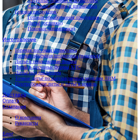
Латунные поковки и штамповки
Стальные поковки и штамповки
Готовая продукция
Готовая обработанная продукция
Литьё (отливки)
Поковки (штамповки)
Изготовление
Горячая листовая штамповка
Горячая объёмная штамповка (поковки)
Литьё в оболочковые формы
Литьё в песчаные формы ХТС
Литьё под давлением
Точное литьё по выплавляемым моделям ЛВМ
Центробежное литьё и литьё в кокиль
Доставка
Оплата
Компания
О компании
Реквизиты
Блог
Контакты