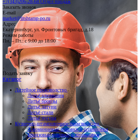
+7(343)206-28-68
Отдел продаж
Заказать звонок
E-mail
market@litshtamp-po.ru
Адрес
Екатеринбург, ул. Фронтовых бригад, д.18
Режим работы
Пн. – Пт.: с 9:00 до 18:00
Подать заявку
Каталог
Литейное производство
Литьё алюминия
Литьё бронзы
Литьё латуни
Литьё стали
Литьё чугуна
Кузнечно-штамповочное производство
Алюминиевые поковки и штамповки
Бронзовые поковки и штамповки