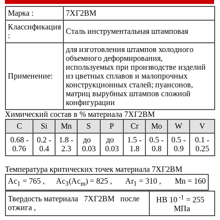
Марка :
7ХГ2ВМ
Классификация
Сталь инструментальная штамповая
:
для изготовления штампов холодного
объемного деформирования,
используемых при производстве изделий
Применение:
из цветных сплавов и малопрочных
конструкционных сталей; пуансонов,
матриц вырубных штампов сложной
конфигурации
Химический состав в % материала 7ХГ2ВМ
C
Si
Mn
S
P
Cr
Mo
W
V
0.68 -
0.2 -
1.8 -
до
до
1.5 -
0.5 -
0.5 -
0.1 -
0.76
0.4
2.3
0.03
0.03
1.8
0.8
0.9
0.25
Температура критических точек материала 7ХГ2ВМ
Ac
= 765 , Ac
(Ac
) = 825 , Ar
= 310 , Mn = 160
1
3
m
1
-1
Твердость материала 7ХГ2ВМ после
HB 10
= 255
отжига ,
МПа