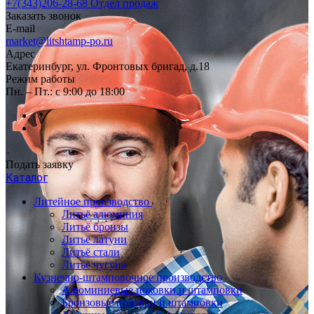
+7(343)206-28-68
Отдел продаж
Заказать звонок
E-mail
market@litshtamp-po.ru
Адрес
Екатеринбург, ул. Фронтовых бригад, д.18
Режим работы
Пн. – Пт.: с 9:00 до 18:00
Подать заявку
Каталог
Литейное производство
Литьё алюминия
Литьё бронзы
Литьё латуни
Литьё стали
Литьё чугуна
Кузнечно-штамповочное производство
Алюминиевые поковки и штамповки
Бронзовые поковки и штамповки