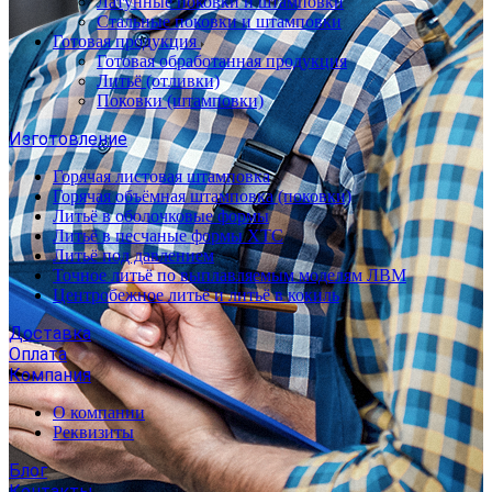
Латунные поковки и штамповки
Стальные поковки и штамповки
Готовая продукция
Готовая обработанная продукция
Литьё (отливки)
Поковки (штамповки)
Изготовление
Горячая листовая штамповка
Горячая объёмная штамповка (поковки)
Литьё в оболочковые формы
Литьё в песчаные формы ХТС
Литьё под давлением
Точное литьё по выплавляемым моделям ЛВМ
Центробежное литьё и литьё в кокиль
Доставка
Оплата
Компания
О компании
Реквизиты
Блог
Контакты