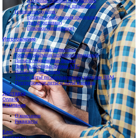
Латунные поковки и штамповки
Стальные поковки и штамповки
Готовая продукция
Готовая обработанная продукция
Литьё (отливки)
Поковки (штамповки)
Изготовление
Горячая листовая штамповка
Горячая объёмная штамповка (поковки)
Литьё в оболочковые формы
Литьё в песчаные формы ХТС
Литьё под давлением
Точное литьё по выплавляемым моделям ЛВМ
Центробежное литьё и литьё в кокиль
Доставка
Оплата
Компания
О компании
Реквизиты
Блог
Контакты