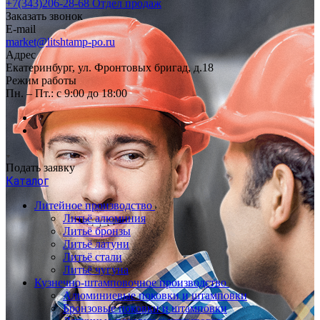
+7(343)206-28-68
Отдел продаж
Заказать звонок
E-mail
market@litshtamp-po.ru
Адрес
Екатеринбург, ул. Фронтовых бригад, д.18
Режим работы
Пн. – Пт.: с 9:00 до 18:00
Подать заявку
Каталог
Литейное производство
Литьё алюминия
Литьё бронзы
Литьё латуни
Литьё стали
Литьё чугуна
Кузнечно-штамповочное производство
Алюминиевые поковки и штамповки
Бронзовые поковки и штамповки