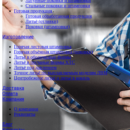
Латунные поковки и штамповки
Стальные поковки и штамповки
Готовая продукция
Готовая обработанная продукция
Литьё (отливки)
Поковки (штамповки)
Изготовление
Горячая листовая штамповка
Горячая объёмная штамповка (поковки)
Литьё в оболочковые формы
Литьё в песчаные формы ХТС
Литьё под давлением
Точное литьё по выплавляемым моделям ЛВМ
Центробежное литьё и литьё в кокиль
Доставка
Оплата
Компания
О компании
Реквизиты
Блог
Контакты