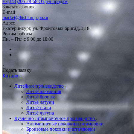
+7(343)206-28-68
Отдел продаж
Заказать звонок
E-mail
market@litshtamp-po.ru
Адрес
Екатеринбург, ул. Фронтовых бригад, д.18
Режим работы
Пн. – Пт.: с 9:00 до 18:00
Подать заявку
Каталог
Литейное производство
Литьё алюминия
Литьё бронзы
Литьё латуни
Литьё стали
Литьё чугуна
Кузнечно-штамповочное производство
Алюминиевые поковки и штамповки
Бронзовые поковки и штамповки