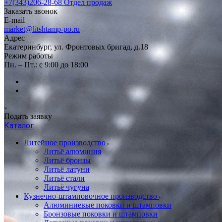
+7(343)206-28-68
Отдел продаж
Заказать звонок
E-mail
market@litshtamp-po.ru
Адрес
Екатеринбург, ул. Фронтовых бригад, д.18
Режим работы
Пн. – Пт.: с 9:00 до 18:00
Подать заявку
Каталог
Литейное производство
Литьё алюминия
Литьё бронзы
Литьё латуни
Литьё стали
Литьё чугуна
Кузнечно-штамповочное производство
Алюминиевые поковки и штамповки
Бронзовые поковки и штамповки