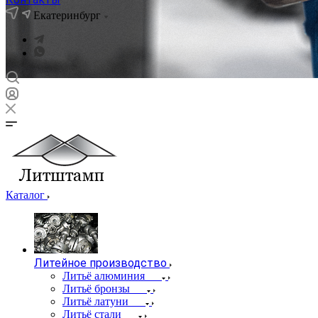
Екатеринбург
Каталог
Литейное производство
Литьё алюминия
Литьё бронзы
Литьё латуни
Литьё стали