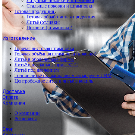
Латунные поковки и штамповки
Стальные поковки и штамповки
Готовая продукция
Готовая обработанная продукция
Литьё (отливки)
Поковки (штамповки)
Изготовление
Горячая листовая штамповка
Горячая объёмная штамповка (поковки)
Литьё в оболочковые формы
Литьё в песчаные формы ХТС
Литьё под давлением
Точное литьё по выплавляемым моделям ЛВМ
Центробежное литьё и литьё в кокиль
Доставка
Оплата
Компания
О компании
Реквизиты
Блог
Контакты