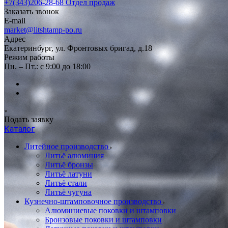
+7(343)206-28-68
Отдел продаж
Заказать звонок
E-mail
market@litshtamp-po.ru
Адрес
Екатеринбург, ул. Фронтовых бригад, д.18
Режим работы
Пн. – Пт.: с 9:00 до 18:00
Подать заявку
Каталог
Литейное производство
Литьё алюминия
Литьё бронзы
Литьё латуни
Литьё стали
Литьё чугуна
Кузнечно-штамповочное производство
Алюминиевые поковки и штамповки
Бронзовые поковки и штамповки