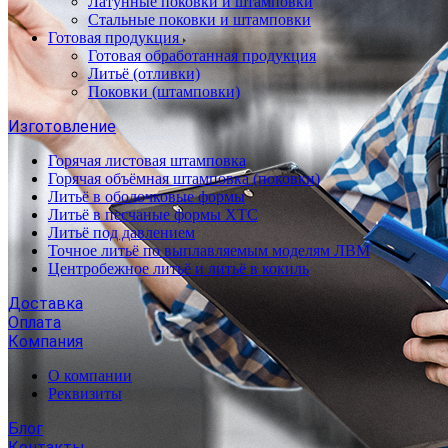
Латунные поковки и штамповки
Стальные поковки и штамповки
Готовая продукция
Готовая обработанная продукция
Литьё (отливки)
Поковки (штамповки)
Изготовление
Горячая листовая штамповка
Горячая объёмная штамповка (поковки)
Литьё в оболочковые формы
Литьё в песчаные формы ХТС
Литьё под давлением
Точное литьё по выплавляемым моделям ЛВМ
Центробежное литьё и литьё в кокиль
Доставка
Оплата
Компания
О компании
Реквизиты
Блог
Контакты