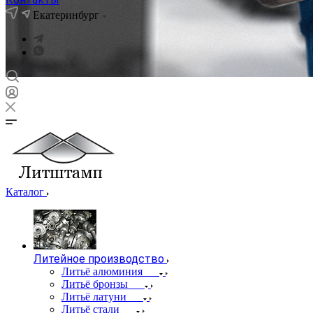
Екатеринбург
Каталог
Литейное производство
Литьё алюминия
Литьё бронзы
Литьё латуни
Литьё стали