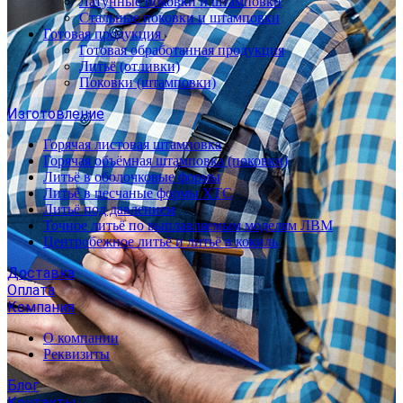
Латунные поковки и штамповки
Стальные поковки и штамповки
Готовая продукция
Готовая обработанная продукция
Литьё (отливки)
Поковки (штамповки)
Изготовление
Горячая листовая штамповка
Горячая объёмная штамповка (поковки)
Литьё в оболочковые формы
Литьё в песчаные формы ХТС
Литьё под давлением
Точное литьё по выплавляемым моделям ЛВМ
Центробежное литьё и литьё в кокиль
Доставка
Оплата
Компания
О компании
Реквизиты
Блог
Контакты