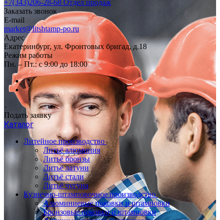
+7(343)206-28-68
Отдел продаж
Заказать звонок
E-mail
market@litshtamp-po.ru
Адрес
Екатеринбург, ул. Фронтовых бригад, д.18
Режим работы
Пн. – Пт.: с 9:00 до 18:00
Подать заявку
Каталог
Литейное производство
Литьё алюминия
Литьё бронзы
Литьё латуни
Литьё стали
Литьё чугуна
Кузнечно-штамповочное производство
Алюминиевые поковки и штамповки
Бронзовые поковки и штамповки