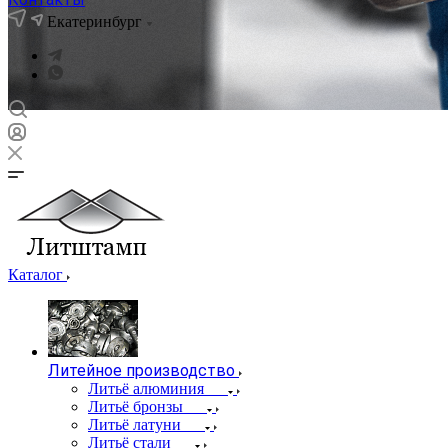
Екатеринбург
Каталог
Литейное производство
Литьё алюминия
Литьё бронзы
Литьё латуни
Литьё стали