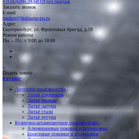
+7(343)206-28-68
Отдел продаж
Заказать звонок
E-mail
market@litshtamp-po.ru
Адрес
Екатеринбург, ул. Фронтовых бригад, д.18
Режим работы
Пн. – Пт.: с 9:00 до 18:00
Подать заявку
Каталог
Литейное производство
Литьё алюминия
Литьё бронзы
Литьё латуни
Литьё стали
Литьё чугуна
Кузнечно-штамповочное производство
Алюминиевые поковки и штамповки
Бронзовые поковки и штамповки