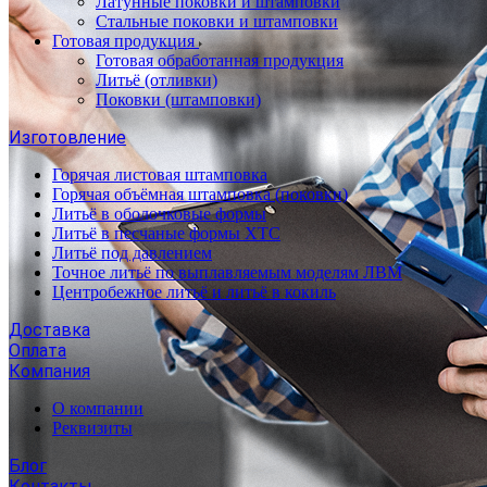
Латунные поковки и штамповки
Стальные поковки и штамповки
Готовая продукция
Готовая обработанная продукция
Литьё (отливки)
Поковки (штамповки)
Изготовление
Горячая листовая штамповка
Горячая объёмная штамповка (поковки)
Литьё в оболочковые формы
Литьё в песчаные формы ХТС
Литьё под давлением
Точное литьё по выплавляемым моделям ЛВМ
Центробежное литьё и литьё в кокиль
Доставка
Оплата
Компания
О компании
Реквизиты
Блог
Контакты